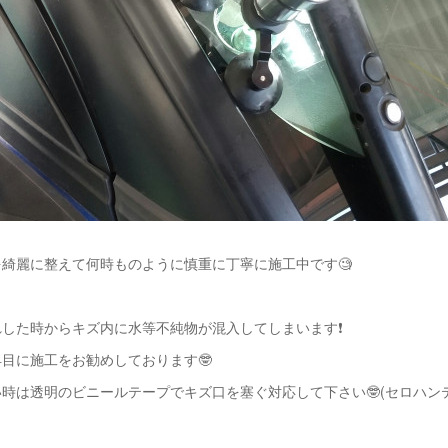
綺麗に整えて何時ものように慎重に丁寧に施工中です🧐
れした時からキズ内に水等不純物が混入してしまいます❗
目に施工をお勧めしております🤓
時は透明のビニールテープでキズ口を塞ぐ対応して下さい🤓(セロハン