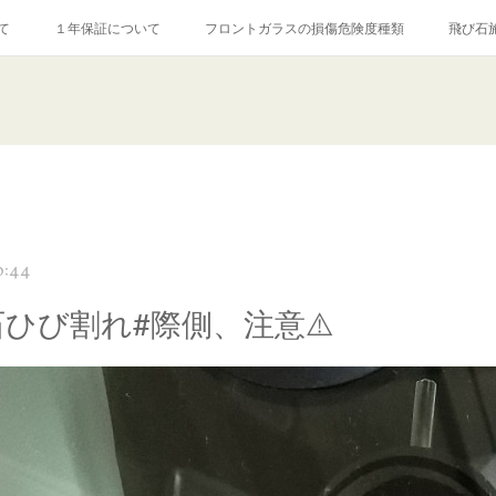
て
１年保証について
フロントガラスの損傷危険度種類
飛び石
【プロ使用】フッ素系ガラストリートメント『アクアペル』
当店の良心的
agram記事
ガラスリペア施工価格
飛び石ひび割れでヒビ先が伸びた場
0:44
石ひび割れ#際側、注意⚠️