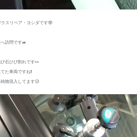
ガラスリペア・ヨシダです🤓
へ訪問です🚙
び石ひび割れです👀
てた車両ですね❗
純物混入してます😥