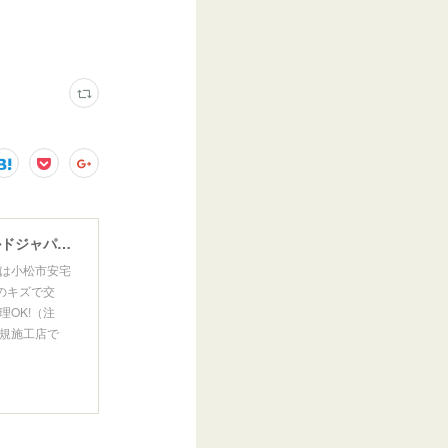
ウインドガラスリペア専門店 ガラスリペア・ヨシダ グラスウェルドジャパン 正規施工店 小松市
は小松市安宅
のキズで交
OK!（注
規施工店で