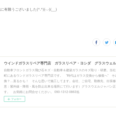
難うございました(^.^)(-.-)(__)
自動車フロントガラス飛び石キズ・自動車＆建築ガラスのキズ取り・研磨。当社
町にあるウンドガラスリペア専門店です。 ”時代はガラス交換から修復へ” そ
換？…直るかも！ そんな思いで施工してます。会社、ご自宅、勤務先、出張修理
意：紫外線・降雨・風を防止出来る場所にて行います）グラスウエルジャパン正
す。 お気軽にお問合せください。 090-1312-0863迄
フォロー