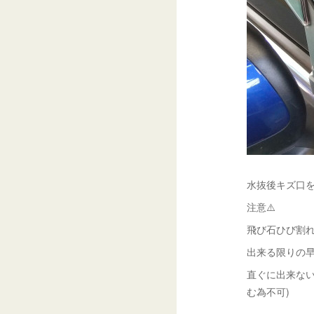
水抜後キズ口を
注意⚠️
飛び石ひび割
出来る限りの早
直ぐに出来ない
む為不可)