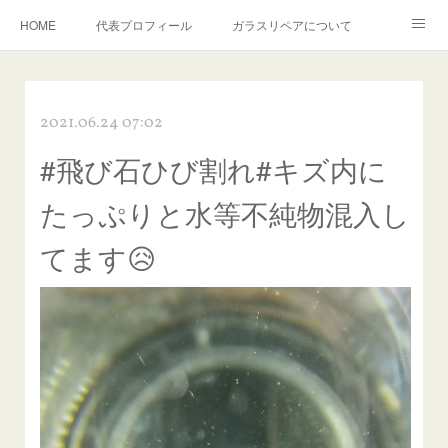
HOME
代表プロフィール
ガラスリペアについて
１年保証について
フロントガラスの損傷危険度種類
2021.06.24 07:02
飛び石施工料金について
ガラスキズ取り/研磨・磨き・鱗取り
#飛び石ひび割れ#キズ内に
当店へのアクセス
建築ガラスキズ取り・研磨・磨き
たっぷりと水等不純物混入し
【プロ使用】フッ素系ガラストリートメント『アクアペル』
当店の良心的価格の理由について
てます😥
欧州車モールの白サビやシミを落とす！
instagram記事
ガラスリペア施工価格
飛び石ひび割れでヒビ先が伸びた場合は？