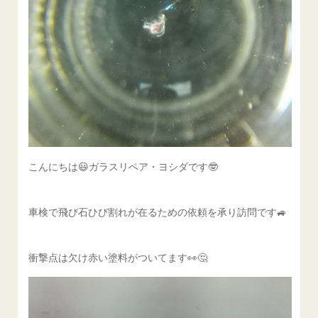
こんにちは😃ガラスリペア・ヨシダです🤓
車検で飛び石ひび割れが在るための依頼を承り訪問です🚙
衝撃点は欠け赤い塗料がついてます👀🤔