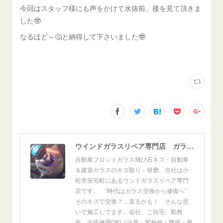
今回はスタッフ様にも声をかけて水抜前、後を見て頂きま
した🤓
なるほど～🤔と納得して下さいました🤓
ウインドガラスリペア専門店 ガラスリペア・ヨシダ グラスウェルドジャパン 正規施工店 小松市
自動車フロントガラス飛び石キズ・自動車
＆建築ガラスのキズ取り・研磨。当社は小
松市安宅町にあるウンドガラスリペア専門
店です。 ”時代はガラス交換から修復へ”
そのキズで交換？…直るかも！ そんな思
いで施工してます。会社、ご自宅、勤務
先、出張修理OK!（注意：紫外線・降雨・風