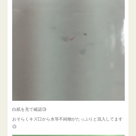
白紙を充て確認🧐
おそらくキズ口から水等不純物がたっぷりと混入してます
😥