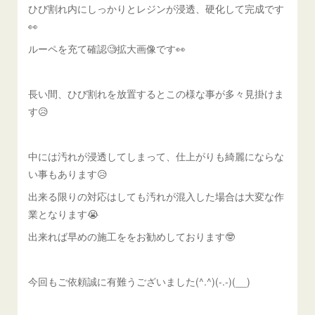
ひび割れ内にしっかりとレジンが浸透、硬化して完成です
👀
ルーペを充て確認🧐拡大画像です👀
長い間、ひび割れを放置するとこの様な事が多々見掛けま
す😥
中には汚れが浸透してしまって、仕上がりも綺麗にならな
い事もあります😥
出来る限りの対応はしても汚れが混入した場合は大変な作
業となります😭
出来れば早めの施工ををお勧めしております🤓
今回もご依頼誠に有難うございました(^.^)(-.-)(__)