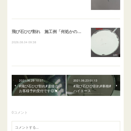
飛び石ひび割れ 施工例「何処かの施工歴再修復（ヒビ伸び先）及び小さなひび割れ」スイフト
2026.08.04 09:38
2021.06.29 10:07
2021.06.23 01:13
#飛び石ひび割れ#直接の
#飛び石ひび割れ#車検#
お客様予約受付です😌💓
ハイエース
0
コメント