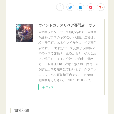
ウインドガラスリペア専門店 ガラスリペア・ヨシダ グラスウェルドジャパン 正規施工店 小松市
自動車フロントガラス飛び石キズ・自動車
＆建築ガラスのキズ取り・研磨。当社は小
松市安宅町にあるウンドガラスリペア専門
店です。 ”時代はガラス交換から修復へ”
そのキズで交換？…直るかも！ そんな思
いで施工してます。会社、ご自宅、勤務
先、出張修理OK!（注意：紫外線・降雨・風
を防止出来る場所にて行います）グラスウ
エルジャパン正規施工店です。 お気軽に
お問合せください。 090-1312-0863迄
フォロー
関連記事