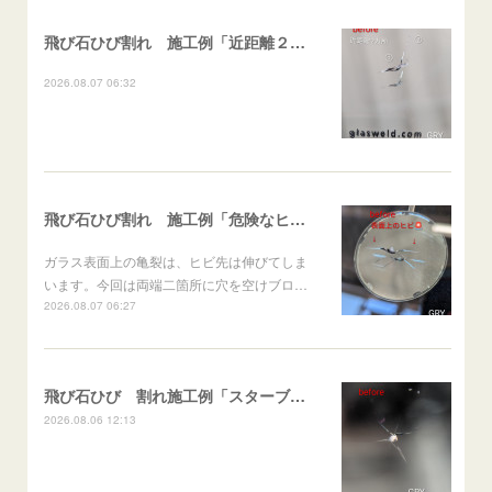
飛び石ひび割れ 施工例「近距離２箇所・パーシャル系+ストレート系」CX-8
2026.08.07 06:32
飛び石ひび割れ 施工例「危険なヒビ🚨⚠️表面上亀裂」ジムニー
ガラス表面上の亀裂は、ヒビ先は伸びてしま
います。今回は両端二箇所に穴を空けブロ…
2026.08.07 06:27
飛び石ひび 割れ施工例「スターブレイク系」 フリード
2026.08.06 12:13