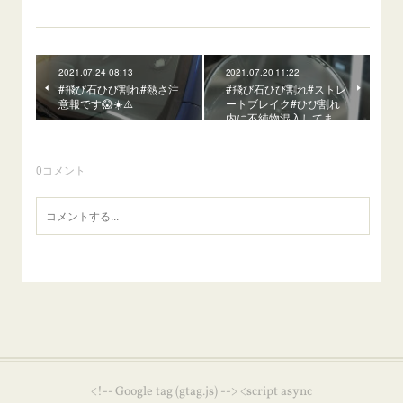
2021.07.24 08:13
2021.07.20 11:22
#飛び石ひび割れ#熱さ注
#飛び石ひび割れ#ストレ
意報です😱☀️⚠️
ートブレイク#ひび割れ
内に不純物混入してま…
0
コメント
<!-- Google tag (gtag.js) --> <script async