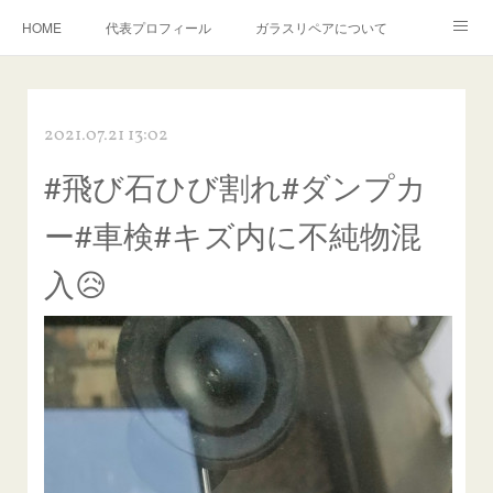
HOME
代表プロフィール
ガラスリペアについて
１年保証について
フロントガラスの損傷危険度種類
2021.07.21 13:02
飛び石施工料金について
ガラスキズ取り/研磨・磨き・鱗取り
#飛び石ひび割れ#ダンプカ
当店へのアクセス
建築ガラスキズ取り・研磨・磨き
ー#車検#キズ内に不純物混
【プロ使用】フッ素系ガラストリートメント『アクアペル』
当店の良心的価格の理由について
入😥
欧州車モールの白サビやシミを落とす！
instagram記事
ガラスリペア施工価格
飛び石ひび割れでヒビ先が伸びた場合は？