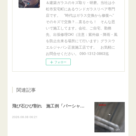
＆建築ガラスのキズ取り・研磨。当社は小
松市安宅町にあるウンドガラスリペア専門
店です。 ”時代はガラス交換から修復へ”
そのキズで交換？…直るかも！ そんな思
いで施工してます。会社、ご自宅、勤務
先、出張修理OK!（注意：紫外線・降雨・風
を防止出来る場所にて行います）グラスウ
エルジャパン正規施工店です。 お気軽に
お問合せください。 090-1312-0863迄
フォロー
関連記事
飛び石ひび割れ 施工例「パーシャル系・衝撃点範囲ハマカケ」エスティマ
2026.08.08 06:21