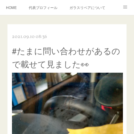
HOME
代表プロフィール
ガラスリペアについて
１年保証について
フロントガラスの損傷危険度種類
2021.09.10 08:36
飛び石施工料金について
ガラスキズ取り/研磨・磨き・鱗取り
#たまに問い合わせがあるの
当店へのアクセス
建築ガラスキズ取り・研磨・磨き
で載せて見ました👀
【プロ使用】フッ素系ガラストリートメント『アクアペル』
当店の良心的価格の理由について
欧州車モールの白サビやシミを落とす！
instagram記事
ガラスリペア施工価格
飛び石ひび割れでヒビ先が伸びた場合は？