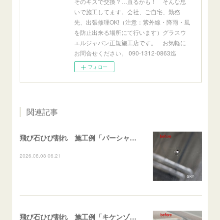
そのキズで交換？…直るかも！ そんな思
いで施工してます。会社、ご自宅、勤務
先、出張修理OK!（注意：紫外線・降雨・風
を防止出来る場所にて行います）グラスウ
エルジャパン正規施工店です。 お気軽に
お問合せください。 090-1312-0863迄
フォロー
関連記事
飛び石ひび割れ 施工例「パーシャル系・衝撃点範囲ハマカケ」エスティマ
2026.08.08 06:21
飛び石ひび割れ 施工例「キケンゾーン範囲・ストレートブレイク」フェアレディＺ