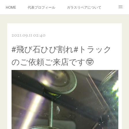
HOME
代表プロフィール
ガラスリペアについて
１年保証について
フロントガラスの損傷危険度種類
2021.09.11 02:40
飛び石施工料金について
ガラスキズ取り/研磨・磨き・鱗取り
#飛び石ひび割れ#トラック
当店へのアクセス
建築ガラスキズ取り・研磨・磨き
のご依頼ご来店です🤓
【プロ使用】フッ素系ガラストリートメント『アクアペル』
当店の良心的価格の理由について
欧州車モールの白サビやシミを落とす！
instagram記事
ガラスリペア施工価格
飛び石ひび割れでヒビ先が伸びた場合は？