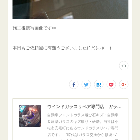
施工後接写画像です👀
本日もご依頼誠に有難うございました(^.^)(-.-)(__)
ウインドガラスリペア専門店 ガラスリペア・ヨシダ グラスウェルドジャパン 正規施工店 小松市
自動車フロントガラス飛び石キズ・自動車
＆建築ガラスのキズ取り・研磨。当社は小
松市安宅町にあるウンドガラスリペア専門
店です。 ”時代はガラス交換から修復へ”