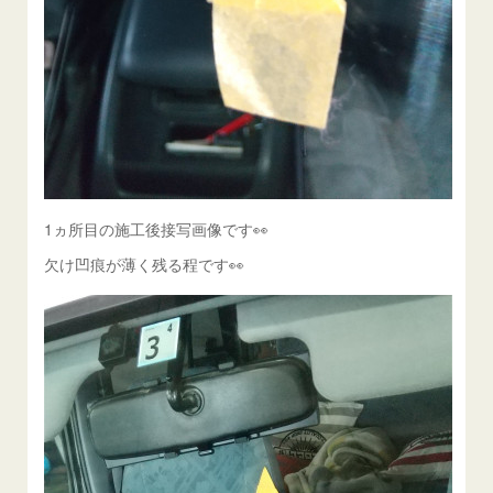
1ヵ所目の施工後接写画像です👀
欠け凹痕が薄く残る程です👀