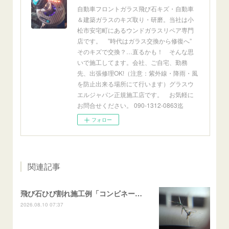
自動車フロントガラス飛び石キズ・自動車
＆建築ガラスのキズ取り・研磨。当社は小
松市安宅町にあるウンドガラスリペア専門
店です。 ”時代はガラス交換から修復へ”
そのキズで交換？…直るかも！ そんな思
いで施工してます。会社、ご自宅、勤務
先、出張修理OK!（注意：紫外線・降雨・風
を防止出来る場所にて行います）グラスウ
エルジャパン正規施工店です。 お気軽に
お問合せください。 090-1312-0863迄
フォロー
関連記事
飛び石ひび割れ施工例「コンビネーション系・近接２箇所/キケンゾーン範囲」N BOX
2026.08.10 07:37