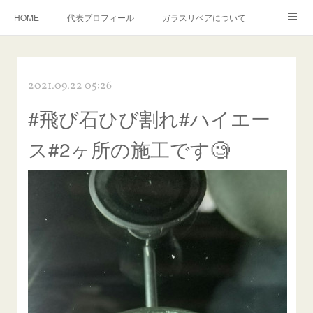
HOME
代表プロフィール
ガラスリペアについて
１年保証について
フロントガラスの損傷危険度種類
2021.09.22 05:26
飛び石施工料金について
ガラスキズ取り/研磨・磨き・鱗取り
#飛び石ひび割れ#ハイエー
当店へのアクセス
建築ガラスキズ取り・研磨・磨き
ス#2ヶ所の施工です🧐
【プロ使用】フッ素系ガラストリートメント『アクアペル』
当店の良心的価格の理由について
欧州車モールの白サビやシミを落とす！
instagram記事
ガラスリペア施工価格
飛び石ひび割れでヒビ先が伸びた場合は？