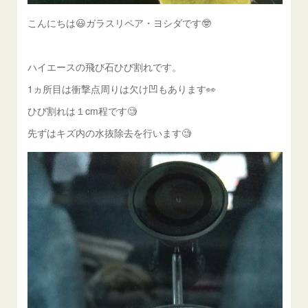
こんにちは😃ガラスリペア・ヨシダです🤓
ハイエースの飛び石ひび割れです。
1ヵ所目は衝撃点周りは欠け凹もあります👀
ひび割れは１cm程です🧐
先ずはキズ内の水抜除去を行います🧐