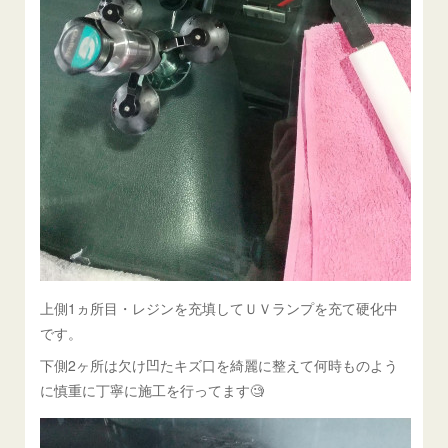
上側1ヵ所目・レジンを充填してＵＶランプを充て硬化中
です。
下側2ヶ所は欠け凹たキズ口を綺麗に整えて何時ものよう
に慎重に丁寧に施工を行ってます🧐