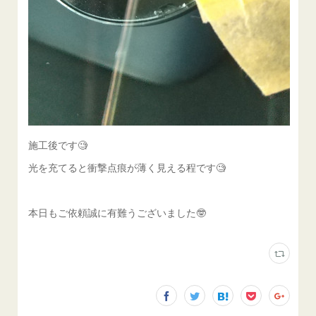
施工後です🧐
光を充てると衝撃点痕が薄く見える程です🧐
本日もご依頼誠に有難うございました🤓