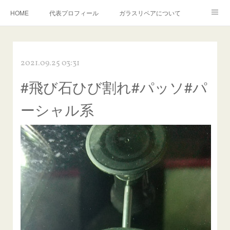
HOME
代表プロフィール
ガラスリペアについて
１年保証について
フロントガラスの損傷危険度種類
2021.09.25 03:31
飛び石施工料金について
ガラスキズ取り/研磨・磨き・鱗取り
#飛び石ひび割れ#パッソ#パ
当店へのアクセス
建築ガラスキズ取り・研磨・磨き
ーシャル系
【プロ使用】フッ素系ガラストリートメント『アクアペル』
当店の良心的価格の理由について
欧州車モールの白サビやシミを落とす！
instagram記事
ガラスリペア施工価格
飛び石ひび割れでヒビ先が伸びた場合は？