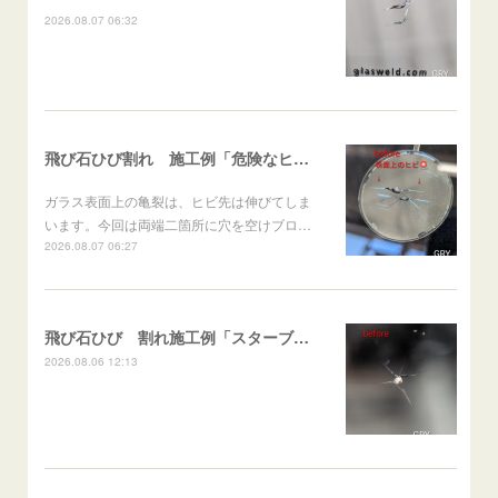
2026.08.07 06:32
飛び石ひび割れ 施工例「危険なヒビ🚨⚠️表面上亀裂」ジムニー
ガラス表面上の亀裂は、ヒビ先は伸びてしま
います。今回は両端二箇所に穴を空けブロ…
2026.08.07 06:27
飛び石ひび 割れ施工例「スターブレイク系」 フリード
2026.08.06 12:13