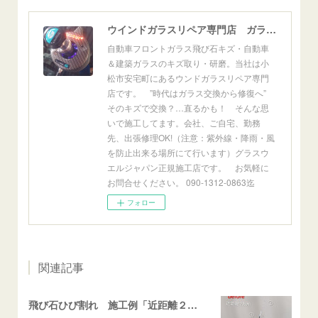
ウインドガラスリペア専門店 ガラスリペア・ヨシダ グラスウェルドジャパン 正規施工店 小松市
自動車フロントガラス飛び石キズ・自動車
＆建築ガラスのキズ取り・研磨。当社は小
松市安宅町にあるウンドガラスリペア専門
店です。 ”時代はガラス交換から修復へ”
そのキズで交換？…直るかも！ そんな思
いで施工してます。会社、ご自宅、勤務
先、出張修理OK!（注意：紫外線・降雨・風
を防止出来る場所にて行います）グラスウ
エルジャパン正規施工店です。 お気軽に
お問合せください。 090-1312-0863迄
フォロー
関連記事
飛び石ひび割れ 施工例「近距離２箇所・パーシャル系+ストレート系」CX-8