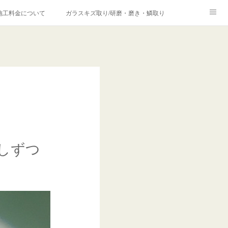
施工料金について
ガラスキズ取り/研磨・磨き・鱗取り
価格の理由について
欧州車モールの白サビやシミを落とす！
合は？
しずつ