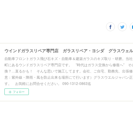
自動車フロントガラス飛び石キズ・自動車＆建築ガラスのキズ取り・研磨。当社
町にあるウンドガラスリペア専門店です。 ”時代はガラス交換から修復へ” そ
換？…直るかも！ そんな思いで施工してます。会社、ご自宅、勤務先、出張修理
意：紫外線・降雨・風を防止出来る場所にて行います）グラスウエルジャパン正
す。 お気軽にお問合せください。 090-1312-0863迄
フォロー