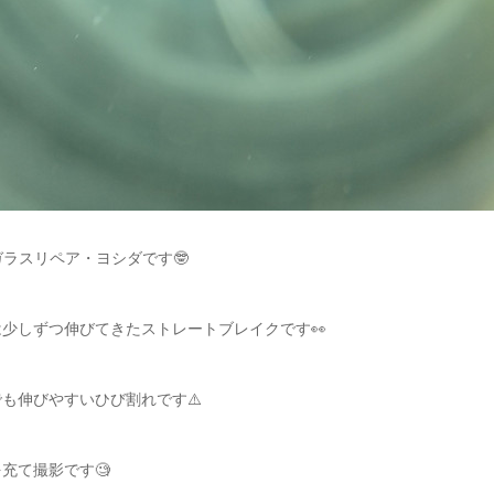
ガラスリペア・ヨシダです🤓
少しずつ伸びてきたストレートブレイクです👀
も伸びやすいひび割れです⚠️
充て撮影です🧐