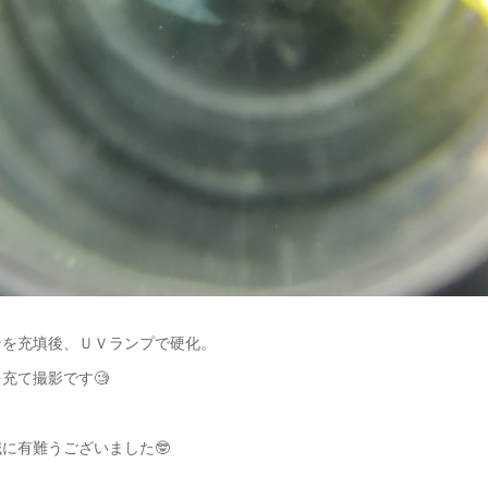
ンを充填後、ＵＶランプで硬化。
充て撮影です🧐
に有難うございました🤓