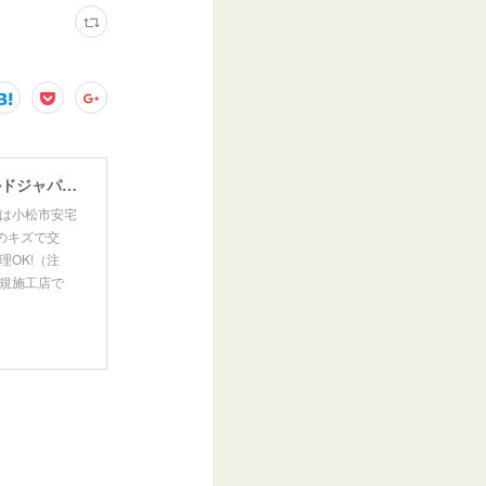
ウインドガラスリペア専門店 ガラスリペア・ヨシダ グラスウェルドジャパン 正規施工店 小松市
は小松市安宅
のキズで交
OK!（注
規施工店で