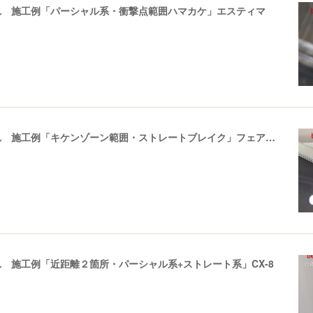
れ 施工例「パーシャル系・衝撃点範囲ハマカケ」エスティマ
飛び石ひび割れ 施工例「キケンゾーン範囲・ストレートブレイク」フェアレディＺ
 施工例「近距離２箇所・パーシャル系+ストレート系」CX-8