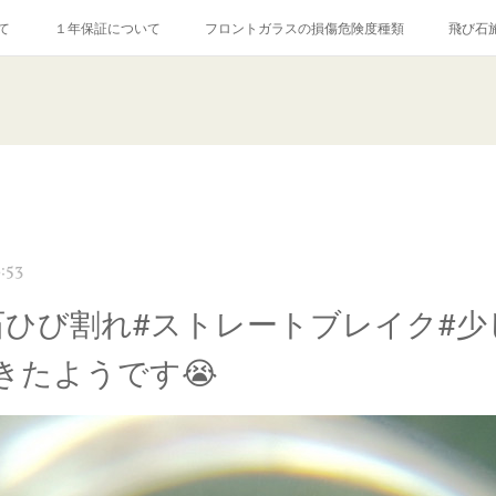
て
１年保証について
フロントガラスの損傷危険度種類
飛び石
【プロ使用】フッ素系ガラストリートメント『アクアペル』
当店の良心的
agram記事
ガラスリペア施工価格
飛び石ひび割れでヒビ先が伸びた場
:53
石ひび割れ#ストレートブレイク#少
きたようです😭