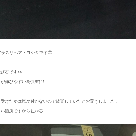
ガラスリペア・ヨシダです🤓
び石です👀
が伸びやすい為慎重に❗️
を受けたかは気が付かないので放置していたとお聞きしました。
い箇所ですからね👀😅