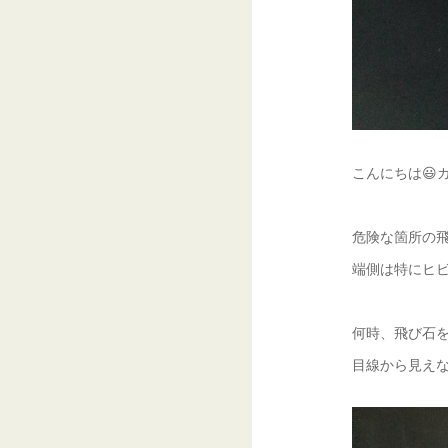
こんにちは😃
危険な箇所の飛
端側は特にヒビ
何時、飛び石
目線から見えな