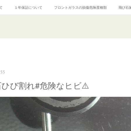
て
１年保証について
フロントガラスの損傷危険度種類
飛び石
【プロ使用】フッ素系ガラストリートメント『アクアペル』
当店の良心的
agram記事
ガラスリペア施工価格
飛び石ひび割れでヒビ先が伸びた場
:55
石ひび割れ#危険なヒビ⚠️