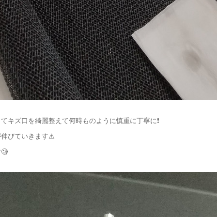
てキズ口を綺麗整えて何時ものように慎重に丁寧に❗️
伸びていきます⚠️
🧐