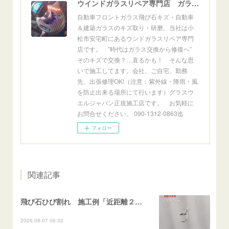
ウインドガラスリペア専門店 ガラスリペア・ヨシダ グラスウェルドジャパン 正規施工店 小松市
自動車フロントガラス飛び石キズ・自動車
＆建築ガラスのキズ取り・研磨。当社は小
松市安宅町にあるウンドガラスリペア専門
店です。 ”時代はガラス交換から修復へ”
そのキズで交換？…直るかも！ そんな思
いで施工してます。会社、ご自宅、勤務
先、出張修理OK!（注意：紫外線・降雨・風
を防止出来る場所にて行います）グラスウ
エルジャパン正規施工店です。 お気軽に
お問合せください。 090-1312-0863迄
フォロー
関連記事
飛び石ひび割れ 施工例「近距離２箇所・パーシャル系+ストレート系」CX-8
2026.08.07 06:32