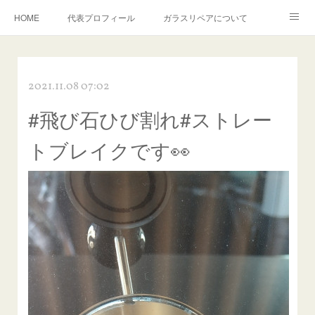
HOME
代表プロフィール
ガラスリペアについて
１年保証について
フロントガラスの損傷危険度種類
2021.11.08 07:02
飛び石施工料金について
ガラスキズ取り/研磨・磨き・鱗取り
#飛び石ひび割れ#ストレー
当店へのアクセス
建築ガラスキズ取り・研磨・磨き
トブレイクです👀
【プロ使用】フッ素系ガラストリートメント『アクアペル』
当店の良心的価格の理由について
欧州車モールの白サビやシミを落とす！
instagram記事
ガラスリペア施工価格
飛び石ひび割れでヒビ先が伸びた場合は？