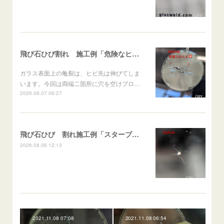
飛び石ひび割れ 施工例「危険なヒビ🚨⚠️表面上亀裂」ジムニー
ガラス表面上の亀裂は、ヒビ先は伸びてしま
います。今回は両端二箇所に穴を空けブロ…
2026.08.07 06:27
飛び石ひび 割れ施工例「スターブレイク系」 フリード
2026.08.06 12:13
2021.11.08 07:08
2021.11.08 06:54