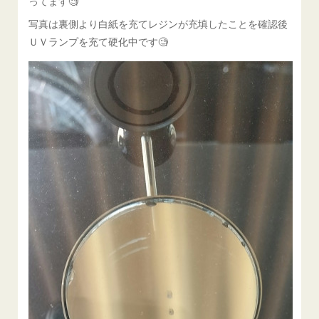
ってます🧐
写真は裏側より白紙を充てレジンが充填したことを確認後
ＵＶランプを充て硬化中です🧐