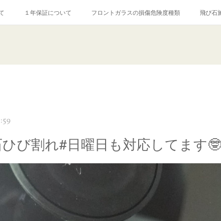
て
１年保証について
フロントガラスの損傷危険度種類
飛び石
【プロ使用】フッ素系ガラストリートメント『アクアペル』
当店の良心的
agram記事
ガラスリペア施工価格
飛び石ひび割れでヒビ先が伸びた場
:59
石ひび割れ#日曜日も対応してます