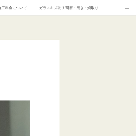
施工料金について
ガラスキズ取り/研磨・磨き・鱗取り
価格の理由について
欧州車モールの白サビやシミを落とす！
合は？
