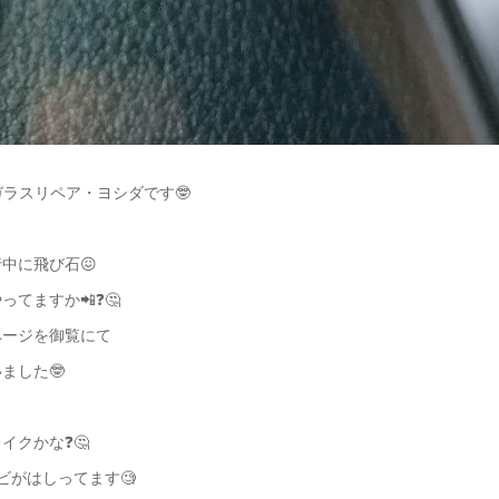
ガラスリペア・ヨシダです🤓
中に飛び石😖
てますか📲❓️🤔
ページを御覧にて
ました🤓
クかな❓️🤔
ビがはしってます🧐