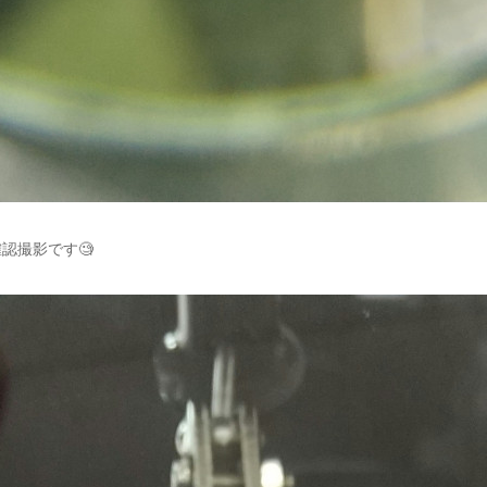
認撮影です🧐