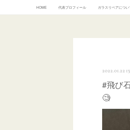
HOME
代表プロフィール
ガラスリペアについ
当店へのアクセス
建築ガラスキズ取り・研磨・磨き
inst
2022.01.22 13
#飛び
🧐