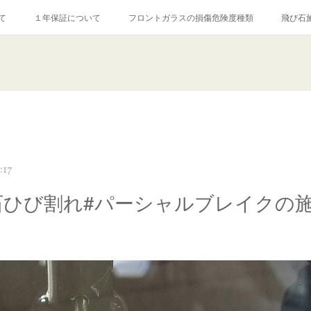
て
１年保証について
フロントガラスの損傷危険度種類
飛び石
【プロ使用】フッ素系ガラストリートメント『アクアペル』
当店の良心的
agram記事
ガラスリペア施工価格
飛び石ひび割れでヒビ先が伸びた場
:17
石ひび割れ#パーシャルブレイクの