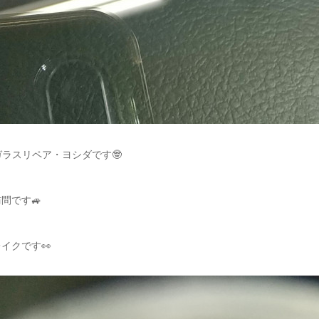
ガラスリペア・ヨシダです🤓
問です🚙
イクです👀