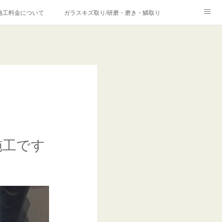
施工料金について
ガラスキズ取り/研磨・磨き・鱗取り
価格の理由について
欧州車モールの白サビやシミを落とす！
合は？
施工です