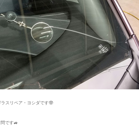
ガラスリペア・ヨシダです🤓
問です🚙