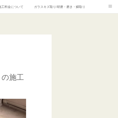
施工料金について
ガラスキズ取り/研磨・磨き・鱗取り
価格の理由について
欧州車モールの白サビやシミを落とす！
合は？
クの施工