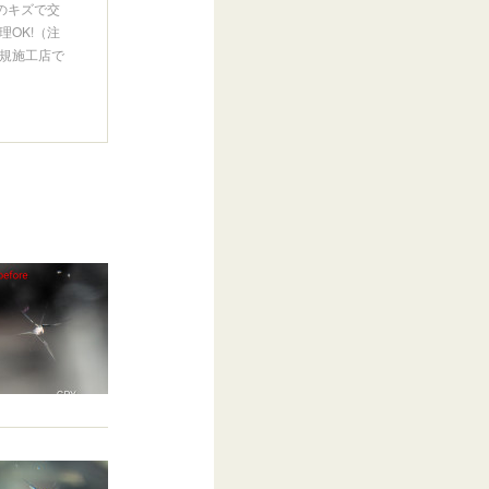
のキズで交
OK!（注
規施工店で