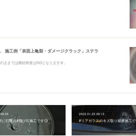
れ 施工例「表面上亀裂・ダメージクラック」ステラ
のままでは継続検査はNGとなります🚨。
 09:35
2022.01.25 09:13
所に打撃点#飛び石施工です🧐
#リアガラスのキズ取り研磨施工で