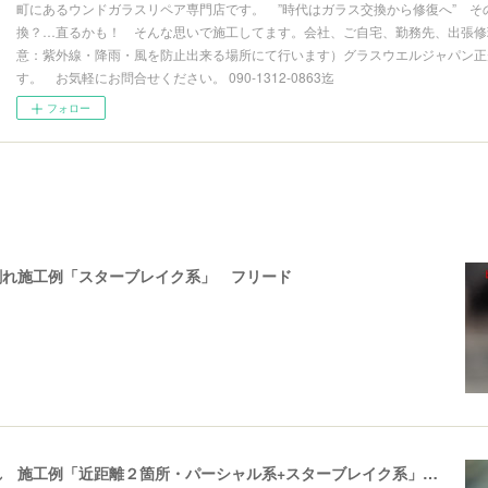
町にあるウンドガラスリペア専門店です。 ”時代はガラス交換から修復へ” そ
換？…直るかも！ そんな思いで施工してます。会社、ご自宅、勤務先、出張修理
意：紫外線・降雨・風を防止出来る場所にて行います）グラスウエルジャパン正
す。 お気軽にお問合せください。 090-1312-0863迄
フォロー
割れ施工例「スターブレイク系」 フリード
飛び石ひび割れ 施工例「近距離２箇所・パーシャル系+スターブレイク系」ハイエース