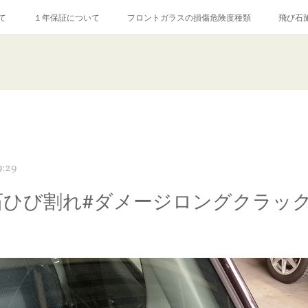
て
１年保証について
フロントガラスの損傷危険度種類
飛び石
【プロ使用】フッ素系ガラストリートメント『アクアペル』
当店の良心的
agram記事
ガラスリペア施工価格
飛び石ひび割れでヒビ先が伸びた場
9:29
石ひび割れ#ダメージロングクラッ