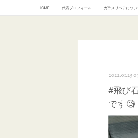
HOME
代表プロフィール
ガラスリペアについ
当店へのアクセス
建築ガラスキズ取り・研磨・磨き
inst
2022.01.25 0
#飛び
です🧐