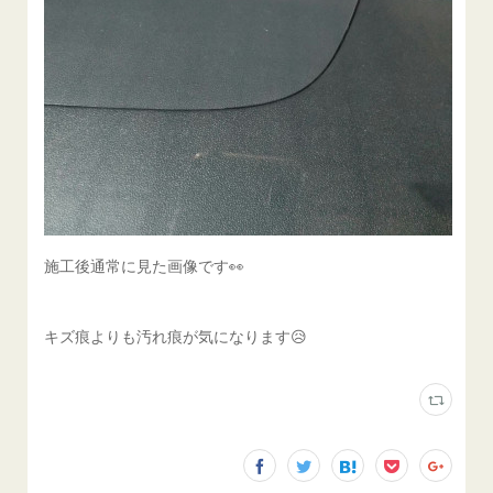
施工後通常に見た画像です👀
キズ痕よりも汚れ痕が気になります😥