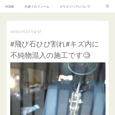
HOME
代表プロフィール
ガラスリペアについて
１年保証について
フロントガラスの損傷危険度種類
2022.01.27 04:57
飛び石施工料金について
ガラスキズ取り/研磨・磨き・鱗取り
#飛び石ひび割れ#キズ内に
当店へのアクセス
建築ガラスキズ取り・研磨・磨き
不純物混入の施工です🧐
【プロ使用】フッ素系ガラストリートメント『アクアペル』
当店の良心的価格の理由について
欧州車モールの白サビやシミを落とす！
instagram記事
ガラスリペア施工価格
飛び石ひび割れでヒビ先が伸びた場合は？