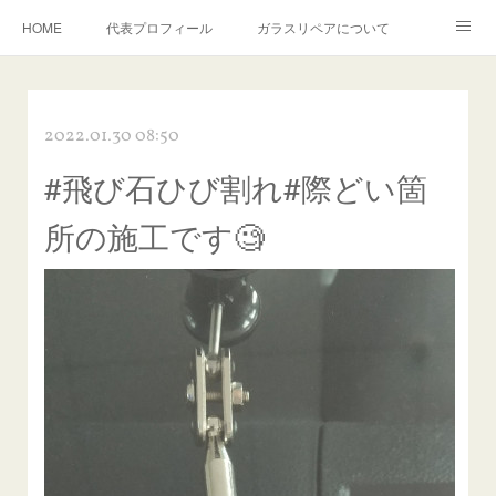
HOME
代表プロフィール
ガラスリペアについて
１年保証について
フロントガラスの損傷危険度種類
2022.01.30 08:50
飛び石施工料金について
ガラスキズ取り/研磨・磨き・鱗取り
#飛び石ひび割れ#際どい箇
当店へのアクセス
建築ガラスキズ取り・研磨・磨き
所の施工です🧐
【プロ使用】フッ素系ガラストリートメント『アクアペル』
当店の良心的価格の理由について
欧州車モールの白サビやシミを落とす！
instagram記事
ガラスリペア施工価格
飛び石ひび割れでヒビ先が伸びた場合は？