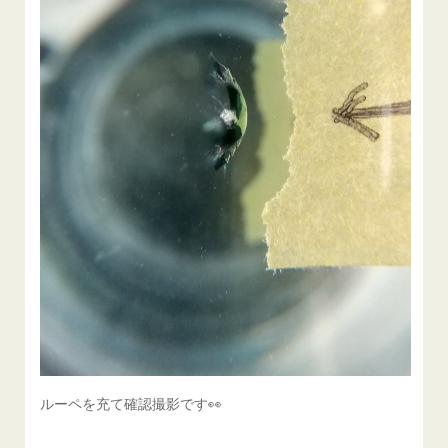
ルーペを充て確認撮影です👀