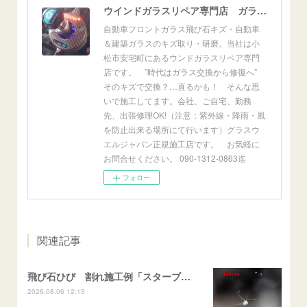
ウインドガラスリペア専門店 ガラスリペア・ヨシダ グラスウェルドジャパン 正規施工店 小松市
自動車フロントガラス飛び石キズ・自動車
＆建築ガラスのキズ取り・研磨。当社は小
松市安宅町にあるウンドガラスリペア専門
店です。 ”時代はガラス交換から修復へ”
そのキズで交換？…直るかも！ そんな思
いで施工してます。会社、ご自宅、勤務
先、出張修理OK!（注意：紫外線・降雨・風
を防止出来る場所にて行います）グラスウ
エルジャパン正規施工店です。 お気軽に
お問合せください。 090-1312-0863迄
フォロー
関連記事
飛び石ひび 割れ施工例「スターブレイク系」 フリード
2026.08.06 12:13