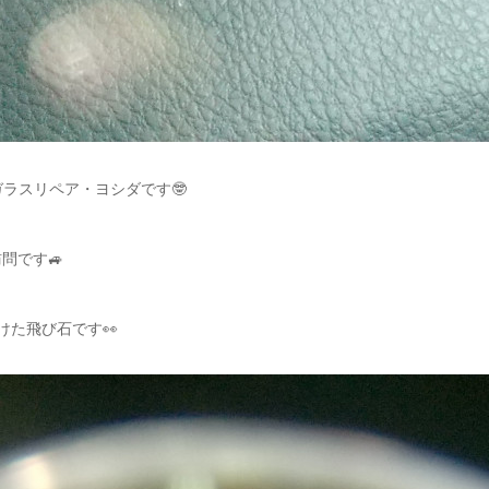
ガラスリペア・ヨシダです🤓
問です🚙
けた飛び石です👀