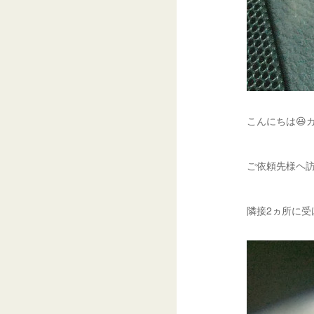
こんにちは😃
ご依頼先様ヘ訪
隣接2ヵ所に受