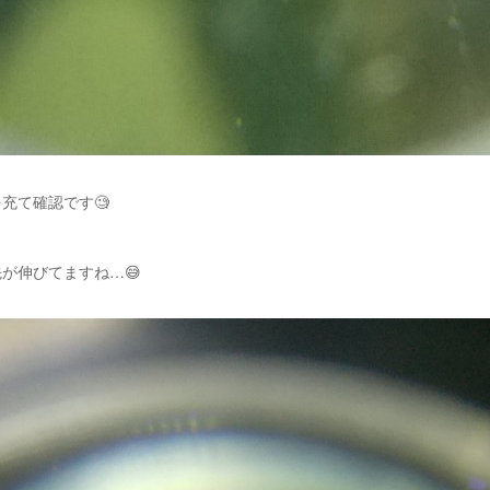
充て確認です🧐
が伸びてますね…😅