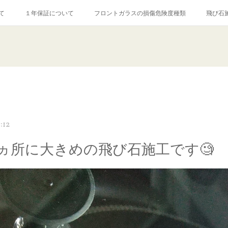
て
１年保証について
フロントガラスの損傷危険度種類
飛び石
【プロ使用】フッ素系ガラストリートメント『アクアペル』
当店の良心的
agram記事
ガラスリペア施工価格
飛び石ひび割れでヒビ先が伸びた場
:12
2ヵ所に大きめの飛び石施工です🧐