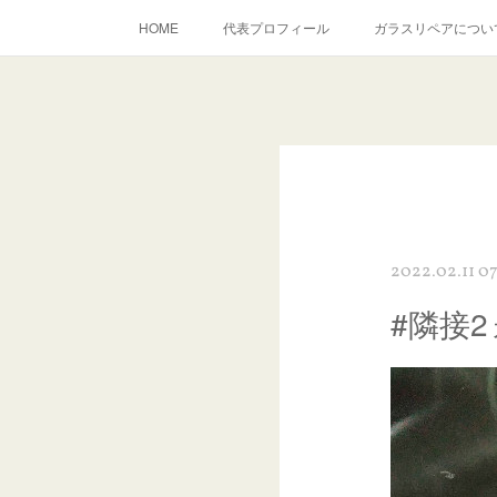
HOME
代表プロフィール
ガラスリペアについ
当店へのアクセス
建築ガラスキズ取り・研磨・磨き
inst
2022.02.11 07
#隣接