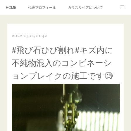
HOME
代表プロフィール
ガラスリペアについて
１年保証について
フロントガラスの損傷危険度種類
2022.03.03 01:42
飛び石施工料金について
ガラスキズ取り/研磨・磨き・鱗取り
#飛び石ひび割れ#キズ内に
当店へのアクセス
建築ガラスキズ取り・研磨・磨き
不純物混入のコンビネーシ
【プロ使用】フッ素系ガラストリートメント『アクアペル』
当店の良心的価格の理由について
ョンブレイクの施工です🧐
欧州車モールの白サビやシミを落とす！
instagram記事
ガラスリペア施工価格
飛び石ひび割れでヒビ先が伸びた場合は？