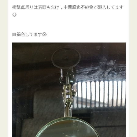
衝撃点周りは表面も欠け，中間膜迄不純物が混入してます
😥
白褐色してます😱