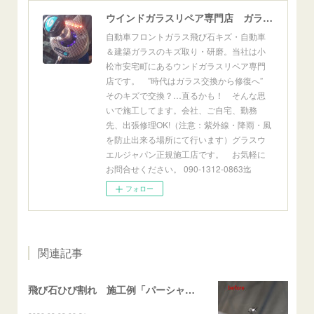
ウインドガラスリペア専門店 ガラスリペア・ヨシダ グラスウェルドジャパン 正規施工店 小松市
自動車フロントガラス飛び石キズ・自動車
＆建築ガラスのキズ取り・研磨。当社は小
松市安宅町にあるウンドガラスリペア専門
店です。 ”時代はガラス交換から修復へ”
そのキズで交換？…直るかも！ そんな思
いで施工してます。会社、ご自宅、勤務
先、出張修理OK!（注意：紫外線・降雨・風
を防止出来る場所にて行います）グラスウ
エルジャパン正規施工店です。 お気軽に
お問合せください。 090-1312-0863迄
フォロー
関連記事
飛び石ひび割れ 施工例「パーシャル系・衝撃点範囲ハマカケ」エスティマ