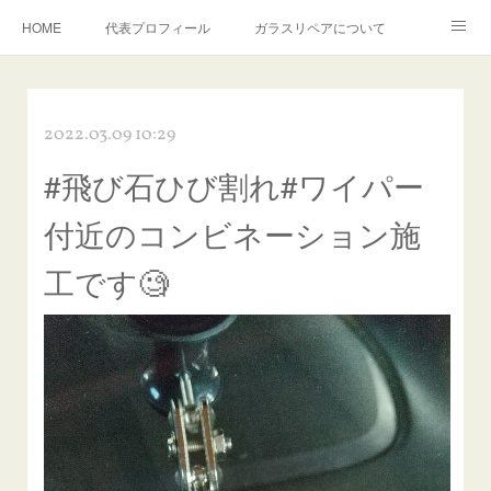
HOME
代表プロフィール
ガラスリペアについて
１年保証について
フロントガラスの損傷危険度種類
2022.03.09 10:29
飛び石施工料金について
ガラスキズ取り/研磨・磨き・鱗取り
#飛び石ひび割れ#ワイパー
当店へのアクセス
建築ガラスキズ取り・研磨・磨き
付近のコンビネーション施
【プロ使用】フッ素系ガラストリートメント『アクアペル』
当店の良心的価格の理由について
工です🧐
欧州車モールの白サビやシミを落とす！
instagram記事
ガラスリペア施工価格
飛び石ひび割れでヒビ先が伸びた場合は？