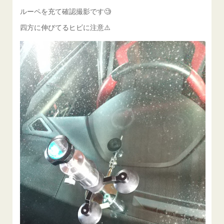
ルーペを充て確認撮影です🧐
四方に伸びてるヒビに注意⚠️