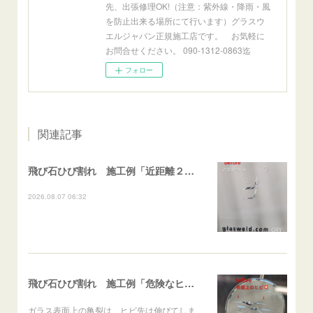
先、出張修理OK!（注意：紫外線・降雨・風
を防止出来る場所にて行います）グラスウ
エルジャパン正規施工店です。 お気軽に
お問合せください。 090-1312-0863迄
フォロー
関連記事
飛び石ひび割れ 施工例「近距離２箇所・パーシャル系+ストレート系」CX-8
2026.08.07 06:32
飛び石ひび割れ 施工例「危険なヒビ🚨⚠️表面上亀裂」ジムニー
ガラス表面上の亀裂は、ヒビ先は伸びてしま