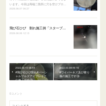
います。今回は両端二箇所に穴を空けブロ…
2026.08.07 06:27
飛び石ひび 割れ施工例「スターブレイク系」 フリード
2026.08.06 12:13
2022.03.10 08:54
2022.03.08 09:16
#飛び石ひび割れ#パーシ
#ワイパーキズ及び擦り
ャルブルズアイブレイク
傷の施工です🧐
の施工です🧐
0
コメント