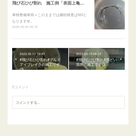
飛び石ひび割れ 施工例「表面上亀裂・ダメージクラック」ステラ
車検整備車両＝このままでは継続検査はNGと
なります🚨。
2026.08.06 05:16
2022.03.11 10:47
2022.03.10 09:12
#飛び石ひび割れ#ブルズ
#飛び石ひび割れ#際どい
アイブレイクの施工です
箇所の施工です🧐
🧐
0
コメント