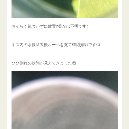
おそらく気づかずに放置❓️🤔かは不明です❗️
キズ内の水抜除去後ルーペを充て確認撮影です🧐
ひび割れの状態が見えてきました🧐