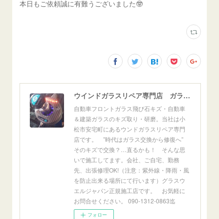
本日もご依頼誠に有難うございました🤓
ウインドガラスリペア専門店 ガラスリペア・ヨシダ グラスウェルドジャパン 正規施工店 小松市
自動車フロントガラス飛び石キズ・自動車
＆建築ガラスのキズ取り・研磨。当社は小
松市安宅町にあるウンドガラスリペア専門
店です。 ”時代はガラス交換から修復へ”
そのキズで交換？…直るかも！ そんな思
いで施工してます。会社、ご自宅、勤務
先、出張修理OK!（注意：紫外線・降雨・風
を防止出来る場所にて行います）グラスウ
エルジャパン正規施工店です。 お気軽に
お問合せください。 090-1312-0863迄
フォロー