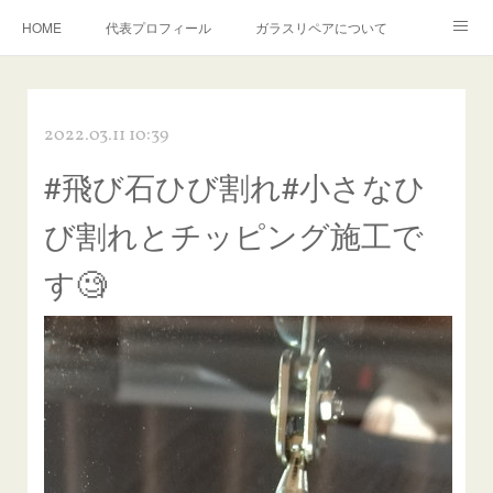
HOME
代表プロフィール
ガラスリペアについて
１年保証について
フロントガラスの損傷危険度種類
2022.03.11 10:39
飛び石施工料金について
ガラスキズ取り/研磨・磨き・鱗取り
#飛び石ひび割れ#小さなひ
当店へのアクセス
建築ガラスキズ取り・研磨・磨き
び割れとチッピング施工で
【プロ使用】フッ素系ガラストリートメント『アクアペル』
当店の良心的価格の理由について
す🧐
欧州車モールの白サビやシミを落とす！
instagram記事
ガラスリペア施工価格
飛び石ひび割れでヒビ先が伸びた場合は？