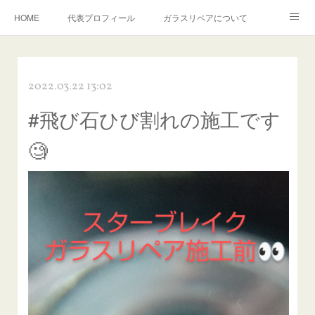
HOME
代表プロフィール
ガラスリペアについて
１年保証について
フロントガラスの損傷危険度種類
2022.03.22 13:02
飛び石施工料金について
ガラスキズ取り/研磨・磨き・鱗取り
#飛び石ひび割れの施工です
当店へのアクセス
建築ガラスキズ取り・研磨・磨き
🧐
【プロ使用】フッ素系ガラストリートメント『アクアペル』
当店の良心的価格の理由について
欧州車モールの白サビやシミを落とす！
instagram記事
ガラスリペア施工価格
飛び石ひび割れでヒビ先が伸びた場合は？