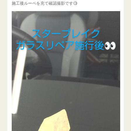
施工後ルーペを充て確認撮影です🧐