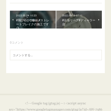
2022.03.24 10:23
2022.03.19 07:11
#飛び石ひび割れ#ストレ
#出張リペア#ディーラー
ートブレイクの施工です
店
🧐
0
コメント
<!-- Google tag (gtag.js) --> <script async
src="https://www.googletagmanager.com/gtag/js?id=AW-7986