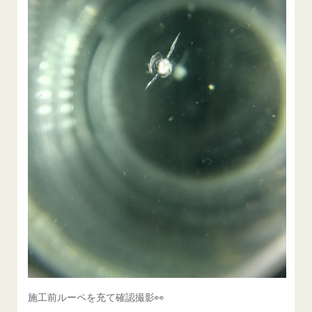
施工前ルーペを充て確認撮影👀