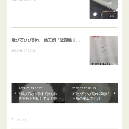
飛び石ひび割れ 施工例「近距離２箇所・パーシャル系+ストレート系」CX-8
2026.08.07 06:32
2022.03.25 06:23
2022.03.25 06:13
#飛び石ひび割れ#持ち込
#飛び石ひび割れ#隣接2
み車輌も対応してます🤓
ヶ所の施工です🧐
0
コメント