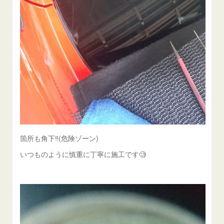
箇所も角下‼️(危険ゾーン)
いつものように慎重に丁寧に施工です🧐