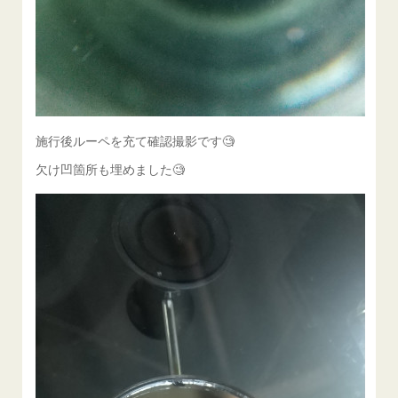
施行後ルーペを充て確認撮影です🧐
欠け凹箇所も埋めました🧐