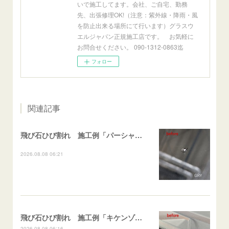
いで施工してます。会社、ご自宅、勤務
先、出張修理OK!（注意：紫外線・降雨・風
を防止出来る場所にて行います）グラスウ
エルジャパン正規施工店です。 お気軽に
お問合せください。 090-1312-0863迄
フォロー
関連記事
飛び石ひび割れ 施工例「パーシャル系・衝撃点範囲ハマカケ」エスティマ
2026.08.08 06:21
飛び石ひび割れ 施工例「キケンゾーン範囲・ストレートブレイク」フェアレディＺ
2026.08.08 06:16