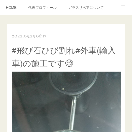
HOME
代表プロフィール
ガラスリペアについて
１年保証について
フロントガラスの損傷危険度種類
2022.03.25 06:17
飛び石施工料金について
ガラスキズ取り/研磨・磨き・鱗取り
#飛び石ひび割れ#外車(輸入
当店へのアクセス
建築ガラスキズ取り・研磨・磨き
車)の施工です🧐
【プロ使用】フッ素系ガラストリートメント『アクアペル』
当店の良心的価格の理由について
欧州車モールの白サビやシミを落とす！
instagram記事
ガラスリペア施工価格
飛び石ひび割れでヒビ先が伸びた場合は？