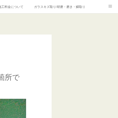
施工料金について
ガラスキズ取り/研磨・磨き・鱗取り
価格の理由について
欧州車モールの白サビやシミを落とす！
合は？
箇所で