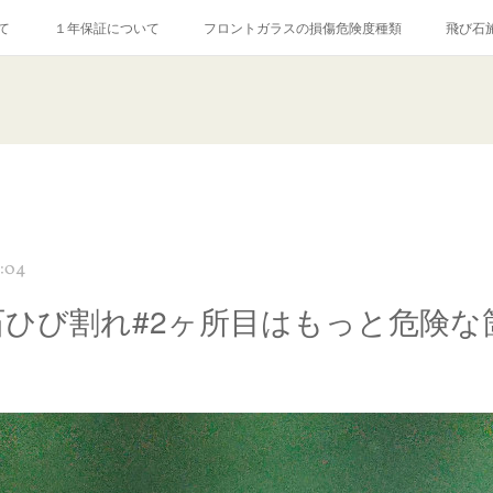
て
１年保証について
フロントガラスの損傷危険度種類
飛び石
【プロ使用】フッ素系ガラストリートメント『アクアペル』
当店の良心的
agram記事
ガラスリペア施工価格
飛び石ひび割れでヒビ先が伸びた場
3:04
石ひび割れ#2ヶ所目はもっと危険な