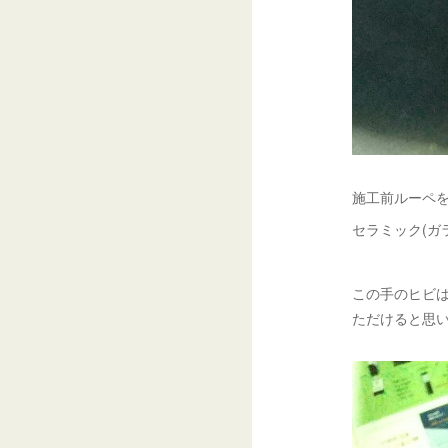
施工前ルーペを
セラミック(ガ
この手のヒビは
ただけると思い