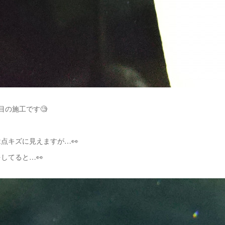
目の施工です🧐
点キズに見えますが…👀
してると…👀