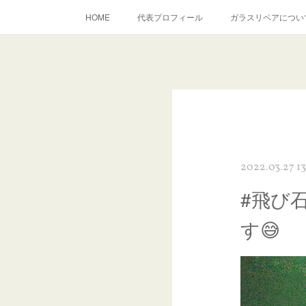
HOME
代表プロフィール
ガラスリペアについ
当店へのアクセス
建築ガラスキズ取り・研磨・磨き
inst
2022.03.27 1
#飛び
す😅