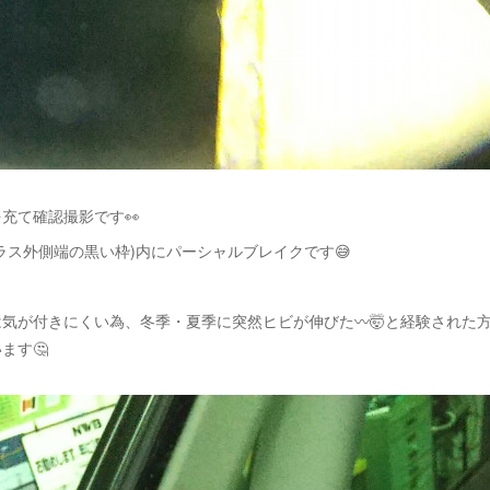
充て確認撮影です👀
ラス外側端の黒い枠)内にパーシャルブレイクです😅
気が付きにくい為、冬季・夏季に突然ヒビが伸びた〰️🤯と経験された
ます🤔