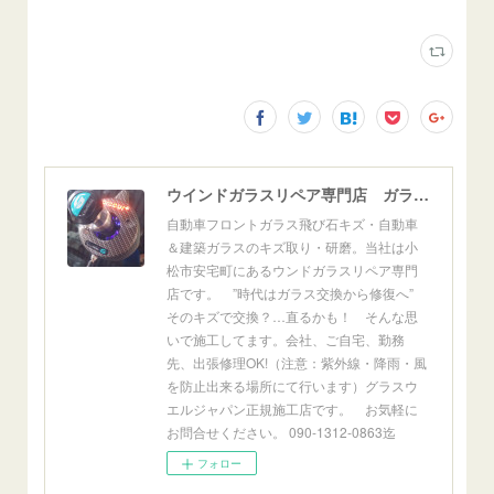
ウインドガラスリペア専門店 ガラスリペア・ヨシダ グラスウェルドジャパン 正規施工店 小松市
自動車フロントガラス飛び石キズ・自動車
＆建築ガラスのキズ取り・研磨。当社は小
松市安宅町にあるウンドガラスリペア専門
店です。 ”時代はガラス交換から修復へ”
そのキズで交換？…直るかも！ そんな思
いで施工してます。会社、ご自宅、勤務
先、出張修理OK!（注意：紫外線・降雨・風
を防止出来る場所にて行います）グラスウ
エルジャパン正規施工店です。 お気軽に
お問合せください。 090-1312-0863迄
フォロー