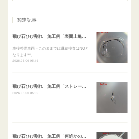
関連記事
飛び石ひび割れ 施工例「表面上亀裂・ダメージクラック」ステラ
車検整備車両＝このままでは継続検査はNGと
なります🚨。
2026.08.06 05:16
飛び石ひび割れ 施工例「ストレート系パーシャル」ポルテ
2026.08.06 05:09
飛び石ひび割れ 施工例「何処かの施工歴再修復（ヒビ伸び先）及び小さなひび割れ」スイフト