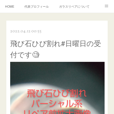
HOME
代表プロフィール
ガラスリペアについて
１年保証について
フロントガラスの損傷危険度種類
2022.04.12 00:55
飛び石施工料金について
ガラスキズ取り/研磨・磨き・鱗取り
飛び石ひび割れ#日曜日の受
当店へのアクセス
建築ガラスキズ取り・研磨・磨き
付です🧐
【プロ使用】フッ素系ガラストリートメント『アクアペル』
当店の良心的価格の理由について
欧州車モールの白サビやシミを落とす！
instagram記事
ガラスリペア施工価格
飛び石ひび割れでヒビ先が伸びた場合は？