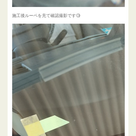
施工後ルーペを充て確認撮影です🧐