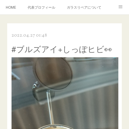
HOME
代表プロフィール
ガラスリペアについて
１年保証について
フロントガラスの損傷危険度種類
2022.04.27 01:48
飛び石施工料金について
ガラスキズ取り/研磨・磨き・鱗取り
#ブルズアイ+しっぽヒビ👀
当店へのアクセス
建築ガラスキズ取り・研磨・磨き
【プロ使用】フッ素系ガラストリートメント『アクアペル』
当店の良心的価格の理由について
欧州車モールの白サビやシミを落とす！
instagram記事
ガラスリペア施工価格
飛び石ひび割れでヒビ先が伸びた場合は？