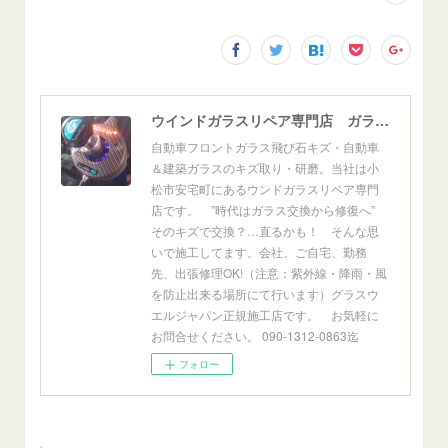
ウインドガラスリペア専門店 ガラスリペア・ヨシダ グラスウェルドジャパン 正規施工店 小松市
自動車フロントガラス飛び石キズ・自動車
＆建築ガラスのキズ取り・研磨。当社は小
松市安宅町にあるウンドガラスリペア専門
店です。 ”時代はガラス交換から修復へ”
そのキズで交換？…直るかも！ そんな思
いで施工してます。会社、ご自宅、勤務
先、出張修理OK!（注意：紫外線・降雨・風
を防止出来る場所にて行います）グラスウ
エルジャパン正規施工店です。 お気軽に
お問合せください。 090-1312-0863迄
フォロー