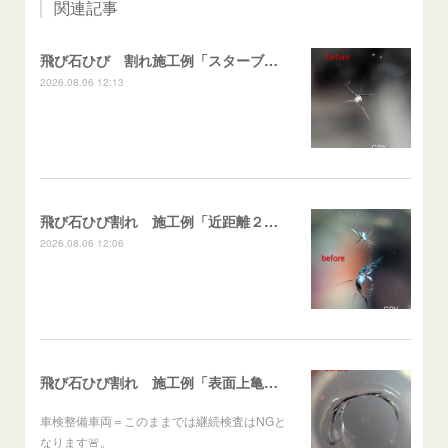
関連記事
飛び石ひび 割れ施工例「スターブレイク系」 フリード
2026.08.06 12:13
飛び石ひび割れ 施工例「近距離２箇所・パーシャル系+スターブレイク系」ハイエース
2026.08.06 12:06
飛び石ひび割れ 施工例「表面上亀裂・ダメージクラック」ステラ
車検整備車両＝このままでは継続検査はNGと
なります🚨。