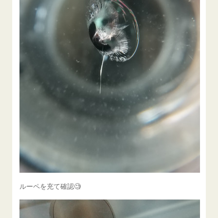
ルーペを充て確認🧐