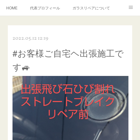
HOME
代表プロフィール
ガラスリペアについて
１年保証について
フロントガラスの損傷危険度種類
2022.05.12 12:19
飛び石施工料金について
ガラスキズ取り/研磨・磨き・鱗取り
#お客様ご自宅ヘ出張施工で
当店へのアクセス
建築ガラスキズ取り・研磨・磨き
す🚙
【プロ使用】フッ素系ガラストリートメント『アクアペル』
当店の良心的価格の理由について
欧州車モールの白サビやシミを落とす！
instagram記事
ガラスリペア施工価格
飛び石ひび割れでヒビ先が伸びた場合は？