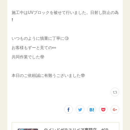
施工中はUVブロックを被せて行いました。日射し防止の為
❗️
いつものように慎重に丁寧に🧐
お客様もずーと見ての👀
共同作業でした🤓
本日のご依頼誠に有難うございました🤓
ウインドガラスリペア専門店 ガラスリペア・ヨシダ グラスウェルドジャパン 正規施工店 小松市