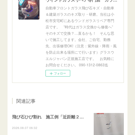
自動車フロントガラス飛び石キズ・自動車
＆建築ガラスのキズ取り・研磨。当社は小
松市安宅町にあるウンドガラスリペア専門
店です。 ”時代はガラス交換から修復へ”
そのキズで交換？…直るかも！ そんな思
いで施工してます。会社、ご自宅、勤務
先、出張修理OK!（注意：紫外線・降雨・風
を防止出来る場所にて行います）グラスウ
エルジャパン正規施工店です。 お気軽に
お問合せください。 090-1312-0863迄
フォロー
関連記事
飛び石ひび割れ 施工例「近距離２箇所・パーシャル系+ストレート系」CX-8
2026.08.07 06:32