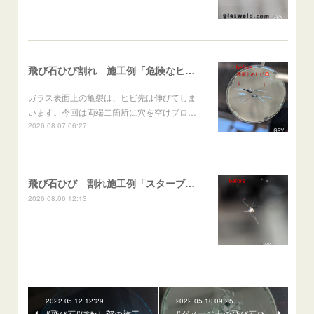
飛び石ひび割れ 施工例「危険なヒビ🚨⚠️表面上亀裂」ジムニー
ガラス表面上の亀裂は、ヒビ先は伸びてしま
います。今回は両端二箇所に穴を空けブロ…
2026.08.07 06:27
飛び石ひび 割れ施工例「スターブレイク系」 フリード
2026.08.06 12:13
2022.05.12 12:29
2022.05.10 09:25
#飛び石#ぼかし部の施工
#ダメージ大の飛び石ひ