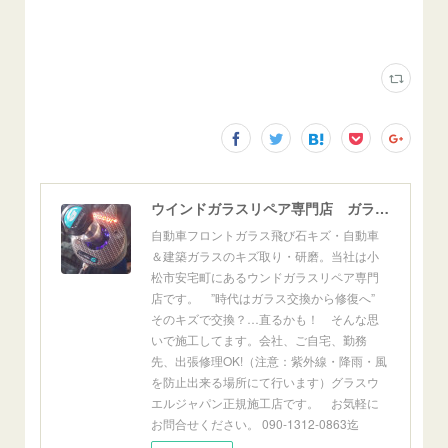
ウインドガラスリペア専門店 ガラスリペア・ヨシダ グラスウェルドジャパン 正規施工店 小松市
自動車フロントガラス飛び石キズ・自動車
＆建築ガラスのキズ取り・研磨。当社は小
松市安宅町にあるウンドガラスリペア専門
店です。 ”時代はガラス交換から修復へ”
そのキズで交換？…直るかも！ そんな思
いで施工してます。会社、ご自宅、勤務
先、出張修理OK!（注意：紫外線・降雨・風
を防止出来る場所にて行います）グラスウ
エルジャパン正規施工店です。 お気軽に
お問合せください。 090-1312-0863迄