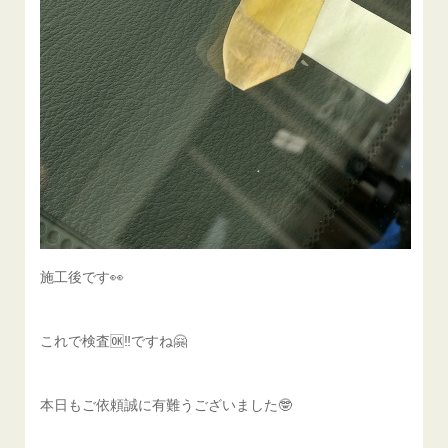
施工後です👀
これで検査🆗‼️ですね🤗
本日もご依頼誠に有難うございました🤓