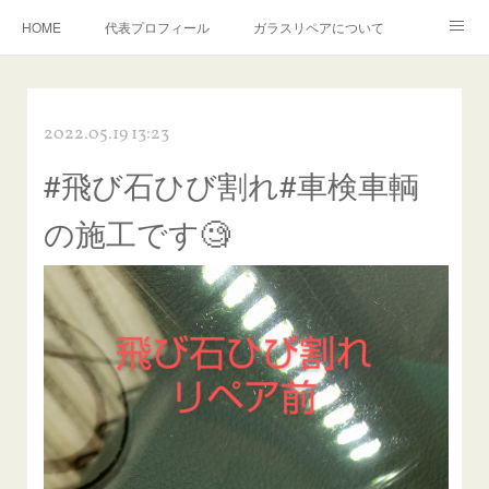
HOME
代表プロフィール
ガラスリペアについて
１年保証について
フロントガラスの損傷危険度種類
2022.05.19 13:23
飛び石施工料金について
ガラスキズ取り/研磨・磨き・鱗取り
#飛び石ひび割れ#車検車輌
当店へのアクセス
建築ガラスキズ取り・研磨・磨き
の施工です🧐
【プロ使用】フッ素系ガラストリートメント『アクアペル』
当店の良心的価格の理由について
欧州車モールの白サビやシミを落とす！
instagram記事
ガラスリペア施工価格
飛び石ひび割れでヒビ先が伸びた場合は？