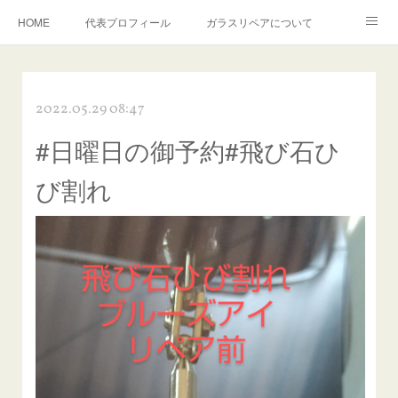
HOME
代表プロフィール
ガラスリペアについて
１年保証について
フロントガラスの損傷危険度種類
2022.05.29 08:47
飛び石施工料金について
ガラスキズ取り/研磨・磨き・鱗取り
#日曜日の御予約#飛び石ひ
当店へのアクセス
建築ガラスキズ取り・研磨・磨き
び割れ
【プロ使用】フッ素系ガラストリートメント『アクアペル』
当店の良心的価格の理由について
欧州車モールの白サビやシミを落とす！
instagram記事
ガラスリペア施工価格
飛び石ひび割れでヒビ先が伸びた場合は？