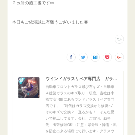
２ヵ所の施工後です👀
本日もご依頼誠に有難うございました🤓
ウインドガラスリペア専門店 ガラスリペア・ヨシダ グラスウェルドジャパン 正規施工店 小松市
自動車フロントガラス飛び石キズ・自動車
＆建築ガラスのキズ取り・研磨。当社は小
松市安宅町にあるウンドガラスリペア専門
店です。 ”時代はガラス交換から修復へ”
そのキズで交換？…直るかも！ そんな思
いで施工してます。会社、ご自宅、勤務
先、出張修理OK!（注意：紫外線・降雨・風
を防止出来る場所にて行います）グラスウ