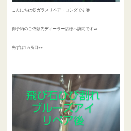
こんにちは😃ガラスリペア・ヨシダです🤓
御予約のご依頼先ディーラー店様へ訪問です🚙
先ずは1ヵ所目👀