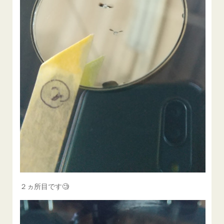
２ヵ所目です🧐