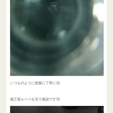
いつものように慎重に丁寧に🧐
施工後ルーペを充て確認です🧐