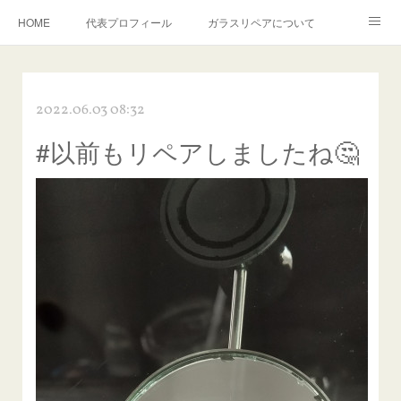
HOME
代表プロフィール
ガラスリペアについて
１年保証について
フロントガラスの損傷危険度種類
2022.06.03 08:32
飛び石施工料金について
ガラスキズ取り/研磨・磨き・鱗取り
#以前もリペアしましたね🤔
当店へのアクセス
建築ガラスキズ取り・研磨・磨き
【プロ使用】フッ素系ガラストリートメント『アクアペル』
当店の良心的価格の理由について
欧州車モールの白サビやシミを落とす！
instagram記事
ガラスリペア施工価格
飛び石ひび割れでヒビ先が伸びた場合は？