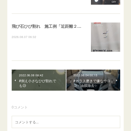
飛び石ひび割れ 施工例「近距離２箇所・パーシャル系+ストレート系」CX-8
2026.08.07 06:32
2022.06.08 00:42
2022.06.04 00:15
#例え小さなひび割れで
#ガラス磨きで嫌なウロ
も😥
コ・油膜除去✨
0
コメント