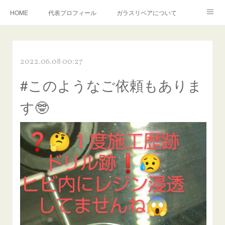
HOME
代表プロフィール
ガラスリペアについて
１年保証について
フロントガラスの損傷危険度種類
2022.06.08 00:27
飛び石施工料金について
ガラスキズ取り/研磨・磨き・鱗取り
#このようなご依頼もありま
当店へのアクセス
建築ガラスキズ取り・研磨・磨き
す🤓
【プロ使用】フッ素系ガラストリートメント『アクアペル』
当店の良心的価格の理由について
欧州車モールの白サビやシミを落とす！
instagram記事
ガラスリペア施工価格
飛び石ひび割れでヒビ先が伸びた場合は？