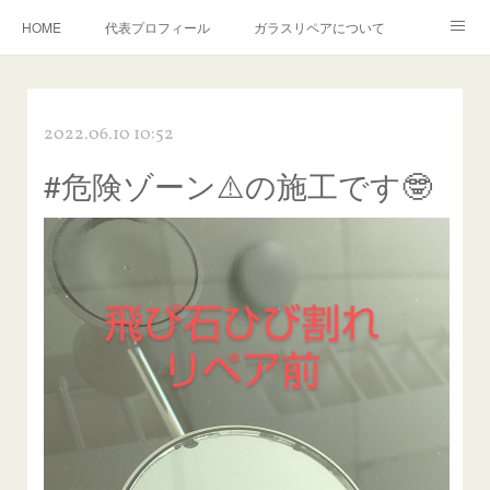
HOME
代表プロフィール
ガラスリペアについて
１年保証について
フロントガラスの損傷危険度種類
2022.06.10 10:52
飛び石施工料金について
ガラスキズ取り/研磨・磨き・鱗取り
#危険ゾーン⚠️の施工です🤓
当店へのアクセス
建築ガラスキズ取り・研磨・磨き
【プロ使用】フッ素系ガラストリートメント『アクアペル』
当店の良心的価格の理由について
欧州車モールの白サビやシミを落とす！
instagram記事
ガラスリペア施工価格
飛び石ひび割れでヒビ先が伸びた場合は？