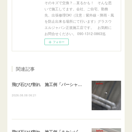
そのキズで交換？…直るかも！ そんな思
いで施工してます。会社、ご自宅、勤務
先、出張修理OK!（注意：紫外線・降雨・風
を防止出来る場所にて行います）グラスウ
エルジャパン正規施工店です。 お気軽に
お問合せください。 090-1312-0863迄
フォロー
関連記事
飛び石ひび割れ 施工例「パーシャル系・衝撃点範囲ハマカケ」エスティマ
2026.08.08 06:21
飛び石ひび割れ 施工例「キケンゾーン範囲・ストレートブレイク」フェアレディＺ