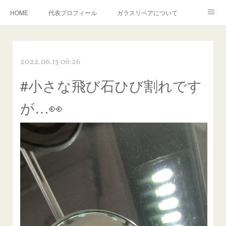
HOME
代表プロフィール
ガラスリペアについて
１年保証について
フロントガラスの損傷危険度種類
2022.06.15 06:26
飛び石施工料金について
ガラスキズ取り/研磨・磨き・鱗取り
#小さな飛び石ひび割れです
当店へのアクセス
建築ガラスキズ取り・研磨・磨き
が…👀
【プロ使用】フッ素系ガラストリートメント『アクアペル』
当店の良心的価格の理由について
欧州車モールの白サビやシミを落とす！
instagram記事
ガラスリペア施工価格
飛び石ひび割れでヒビ先が伸びた場合は？