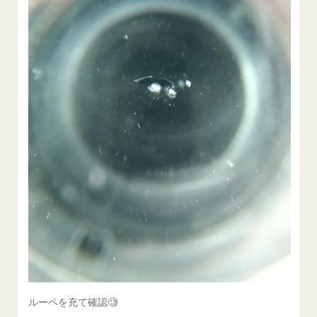
ルーペを充て確認🧐