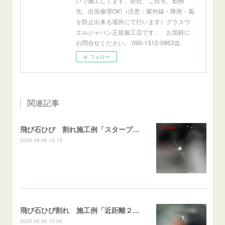
いで施工してます。会社、ご自宅、勤務
先、出張修理OK!（注意：紫外線・降雨・風
を防止出来る場所にて行います）グラスウ
エルジャパン正規施工店です。 お気軽に
お問合せください。 090-1312-0863迄
フォロー
関連記事
飛び石ひび 割れ施工例「スターブレイク系」 フリード
2026.08.06 12:13
飛び石ひび割れ 施工例「近距離２箇所・パーシャル系+スターブレイク系」ハイエース
2026.08.06 12:06