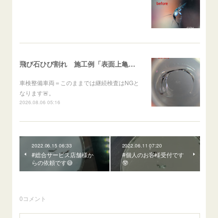
飛び石ひび割れ 施工例「表面上亀裂・ダメージクラック」ステラ
車検整備車両＝このままでは継続検査はNGと
なります🚨。
2026.08.06 05:16
2022.06.15 06:33
2022.06.11 07:20
#総合サービス店舗様か
#個人のお客様受付です
らの依頼です😅
🤓
0
コメント