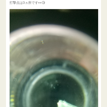
打撃点は3ヵ所です👀🧐