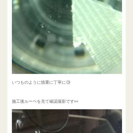
いつものように慎重に丁寧に🧐
施工後ルーペを充て確認撮影です👀