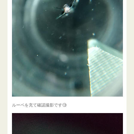
ルーペを充て確認撮影です🧐