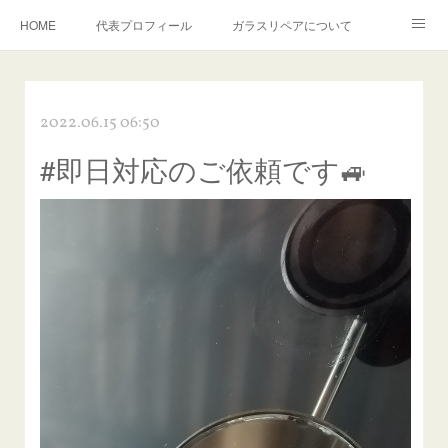
HOME
代表プロフィール
ガラスリペアについて
１年保証について
フロントガラスの損傷危険度種類
2022.06.15 06:50
飛び石施工料金について
ガラスキズ取り/研磨・磨き・鱗取り
#即日対応のご依頼です🚙
当店へのアクセス
建築ガラスキズ取り・研磨・磨き
【プロ使用】フッ素系ガラストリートメント『アクアペル』
当店の良心的価格の理由について
欧州車モールの白サビやシミを落とす！
instagram記事
ガラスリペア施工価格
飛び石ひび割れでヒビ先が伸びた場合は？