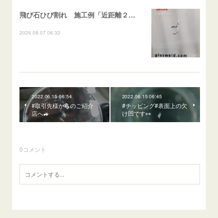
飛び石ひび割れ 施工例「近距離２箇所・パーシャル系+ストレート系」CX-8
2026.08.07 06:32
2022.06.15 06:54
2022.06.15 06:45
#取引先様からのご紹介
#チッピング#表面上の欠
店へ🚙
け凹です👀
0
コメント