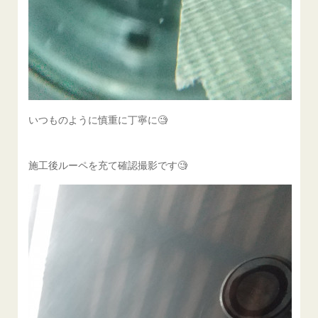
いつものように慎重に丁寧に🧐
施工後ルーペを充て確認撮影です🧐