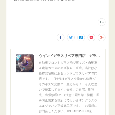
ウインドガラスリペア専門店 ガラスリペア・ヨシダ グラスウェルドジャパン 正規施工店 小松市
自動車フロントガラス飛び石キズ・自動車
＆建築ガラスのキズ取り・研磨。当社は小
松市安宅町にあるウンドガラスリペア専門
店です。 ”時代はガラス交換から修復へ”
そのキズで交換？…直るかも！ そんな思
いで施工してます。会社、ご自宅、勤務
先、出張修理OK!（注意：紫外線・降雨・風
を防止出来る場所にて行います）グラスウ
エルジャパン正規施工店です。 お気軽に
お問合せください。 090-1312-0863迄