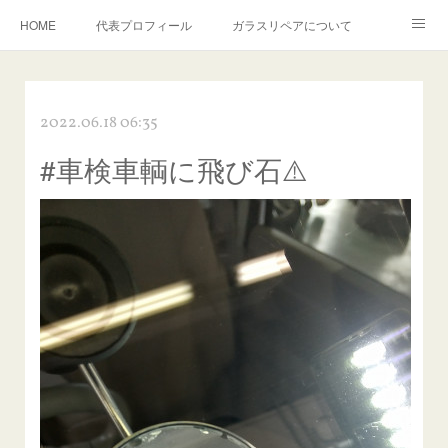
HOME
代表プロフィール
ガラスリペアについて
１年保証について
フロントガラスの損傷危険度種類
2022.06.18 06:35
飛び石施工料金について
ガラスキズ取り/研磨・磨き・鱗取り
#車検車輌に飛び石⚠️
当店へのアクセス
建築ガラスキズ取り・研磨・磨き
【プロ使用】フッ素系ガラストリートメント『アクアペル』
当店の良心的価格の理由について
欧州車モールの白サビやシミを落とす！
instagram記事
ガラスリペア施工価格
飛び石ひび割れでヒビ先が伸びた場合は？