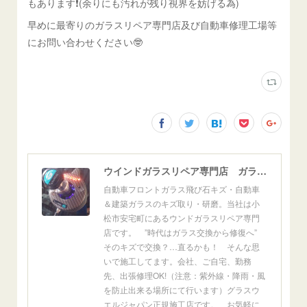
もあります❗️(余りにも汚れが残り視界を妨げる為)
早めに最寄りのガラスリペア専門店及び自動車修理工場等
にお問い合わせください🤓
ウインドガラスリペア専門店 ガラスリペア・ヨシダ グラスウェルドジャパン 正規施工店 小松市
自動車フロントガラス飛び石キズ・自動車
＆建築ガラスのキズ取り・研磨。当社は小
松市安宅町にあるウンドガラスリペア専門
店です。 ”時代はガラス交換から修復へ”
そのキズで交換？…直るかも！ そんな思
いで施工してます。会社、ご自宅、勤務
先、出張修理OK!（注意：紫外線・降雨・風
を防止出来る場所にて行います）グラスウ
エルジャパン正規施工店です。 お気軽に