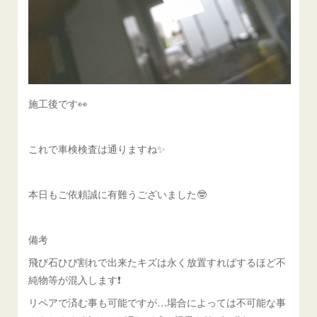
施工後です👀
これで車検検査は通りますね✨
本日もご依頼誠に有難うございました🤓
備考
飛び石ひび割れで出来たキズは永く放置すればするほど不
純物等が混入します❗️
リペアで済む事も可能ですが…場合によっては不可能な事