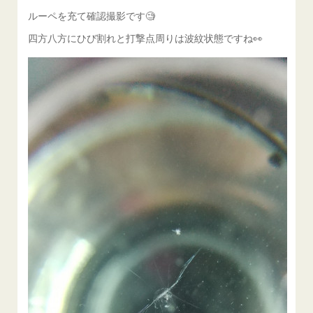
ルーペを充て確認撮影です🧐
四方八方にひび割れと打撃点周りは波紋状態ですね👀