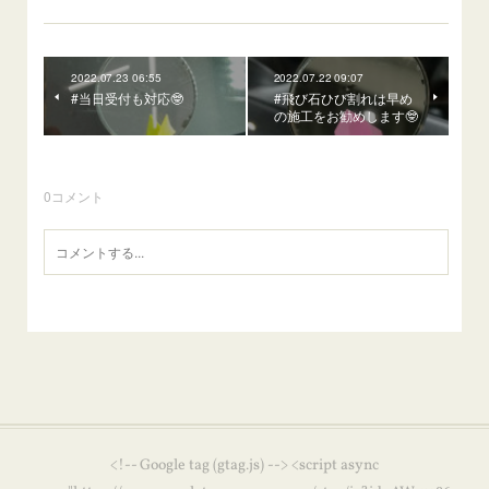
2022.07.23 06:55
2022.07.22 09:07
#当日受付も対応🤓
#飛び石ひび割れは早め
の施工をお勧めします🤓
0
コメント
<!-- Google tag (gtag.js) --> <script async