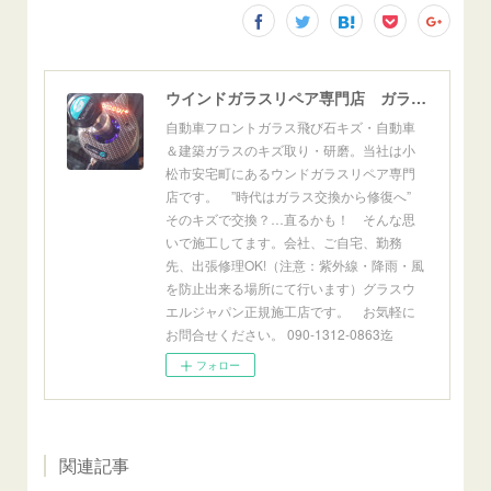
ウインドガラスリペア専門店 ガラスリペア・ヨシダ グラスウェルドジャパン 正規施工店 小松市
自動車フロントガラス飛び石キズ・自動車
＆建築ガラスのキズ取り・研磨。当社は小
松市安宅町にあるウンドガラスリペア専門
店です。 ”時代はガラス交換から修復へ”
そのキズで交換？…直るかも！ そんな思
いで施工してます。会社、ご自宅、勤務
先、出張修理OK!（注意：紫外線・降雨・風
を防止出来る場所にて行います）グラスウ
エルジャパン正規施工店です。 お気軽に
お問合せください。 090-1312-0863迄
フォロー
関連記事