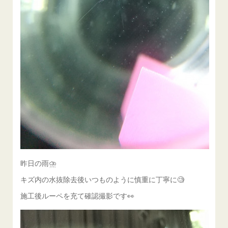
昨日の雨⛈️
キズ内の水抜除去後いつものように慎重に丁寧に🧐
施工後ルーペを充て確認撮影です👀