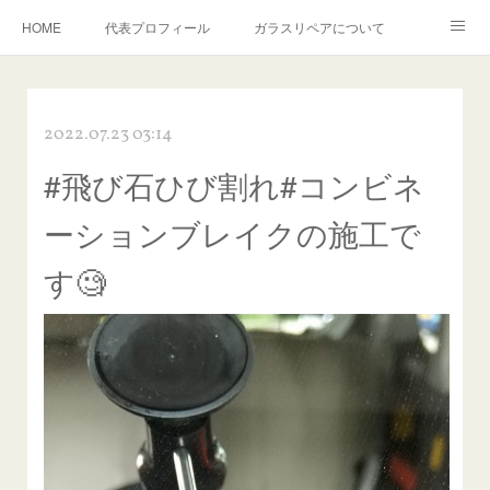
HOME
代表プロフィール
ガラスリペアについて
１年保証について
フロントガラスの損傷危険度種類
2022.07.23 03:14
飛び石施工料金について
ガラスキズ取り/研磨・磨き・鱗取り
#飛び石ひび割れ#コンビネ
当店へのアクセス
建築ガラスキズ取り・研磨・磨き
ーションブレイクの施工で
【プロ使用】フッ素系ガラストリートメント『アクアペル』
当店の良心的価格の理由について
す🧐
欧州車モールの白サビやシミを落とす！
instagram記事
ガラスリペア施工価格
飛び石ひび割れでヒビ先が伸びた場合は？