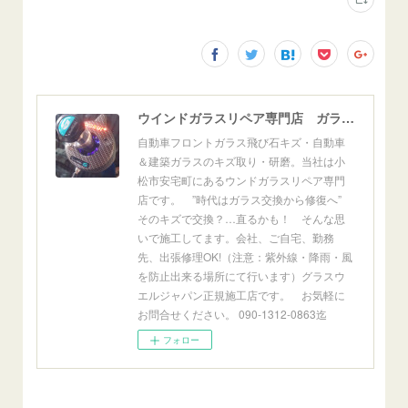
ウインドガラスリペア専門店 ガラスリペア・ヨシダ グラスウェルドジャパン 正規施工店 小松市
自動車フロントガラス飛び石キズ・自動車
＆建築ガラスのキズ取り・研磨。当社は小
松市安宅町にあるウンドガラスリペア専門
店です。 ”時代はガラス交換から修復へ”
そのキズで交換？…直るかも！ そんな思
いで施工してます。会社、ご自宅、勤務
先、出張修理OK!（注意：紫外線・降雨・風
を防止出来る場所にて行います）グラスウ
エルジャパン正規施工店です。 お気軽に
お問合せください。 090-1312-0863迄
フォロー