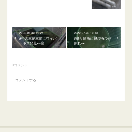
2022.07.30 10:25
2022.07.30 10:18
#中古車納車前にワイパ
#嫌な箇所に飛び石ひび
ーキズ発見👀😱
割れ👀
0
コメント