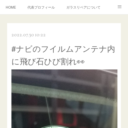
HOME
代表プロフィール
ガラスリペアについて
１年保証について
フロントガラスの損傷危険度種類
2022.07.30 10:22
飛び石施工料金について
ガラスキズ取り/研磨・磨き・鱗取り
#ナビのフイルムアンテナ内
当店へのアクセス
建築ガラスキズ取り・研磨・磨き
に飛び石ひび割れ👀
【プロ使用】フッ素系ガラストリートメント『アクアペル』
当店の良心的価格の理由について
欧州車モールの白サビやシミを落とす！
instagram記事
ガラスリペア施工価格
飛び石ひび割れでヒビ先が伸びた場合は？