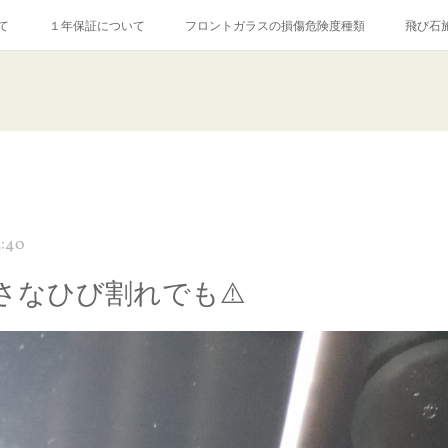
て
１年保証について
フロントガラスの損傷危険度種類
飛び石
【プロ使用】フッ素系ガラストリートメント『アクアペル』
当店の良心的
agram記事
ガラスリペア施工価格
飛び石ひび割れでヒビ先が伸びた場
3:40
さなひび割れでも⚠️