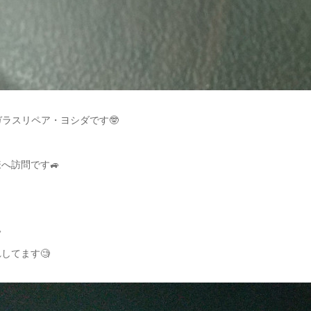
ガラスリペア・ヨシダです🤓
へ訪問です🚙

してます🧐