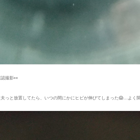
認撮影👀
夫っと放置してたら、いつの間にかにヒビが伸びてしまった😱…よく聞