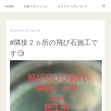
HOME
代表プロフィール
ガラスリペアについて
１年保証について
フロントガラスの損傷危険度種類
2022.10.15 04:00
飛び石施工料金について
ガラスキズ取り/研磨・磨き・鱗取り
#隣接２ヵ所の飛び石施工で
当店へのアクセス
建築ガラスキズ取り・研磨・磨き
す🧐
【プロ使用】フッ素系ガラストリートメント『アクアペル』
当店の良心的価格の理由について
欧州車モールの白サビやシミを落とす！
instagram記事
ガラスリペア施工価格
飛び石ひび割れでヒビ先が伸びた場合は？