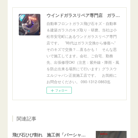
ウインドガラスリペア専門店 ガラスリペア・ヨシダ グラスウェルドジャパン 正規施工店 小松市
自動車フロントガラス飛び石キズ・自動車
＆建築ガラスのキズ取り・研磨。当社は小
松市安宅町にあるウンドガラスリペア専門
店です。 ”時代はガラス交換から修復へ”
そのキズで交換？…直るかも！ そんな思
いで施工してます。会社、ご自宅、勤務
先、出張修理OK!（注意：紫外線・降雨・風
を防止出来る場所にて行います）グラスウ
エルジャパン正規施工店です。 お気軽に
お問合せください。 090-1312-0863迄
フォロー
関連記事
飛び石ひび割れ 施工例「パーシャル系・衝撃点範囲ハマカケ」エスティマ