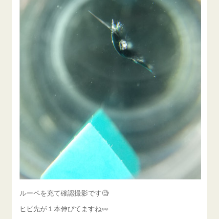
ルーペを充て確認撮影です🧐
ヒビ先が１本伸びてますね👀