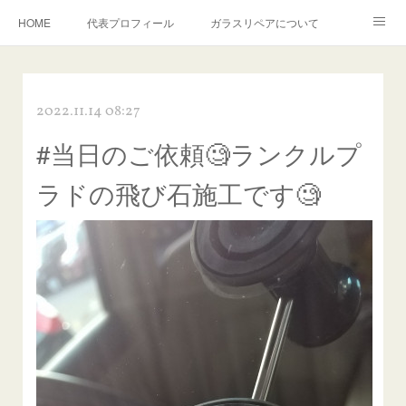
HOME
代表プロフィール
ガラスリペアについて
１年保証について
フロントガラスの損傷危険度種類
2022.11.14 08:27
飛び石施工料金について
ガラスキズ取り/研磨・磨き・鱗取り
#当日のご依頼🧐ランクルプ
当店へのアクセス
建築ガラスキズ取り・研磨・磨き
ラドの飛び石施工です🧐
【プロ使用】フッ素系ガラストリートメント『アクアペル』
当店の良心的価格の理由について
欧州車モールの白サビやシミを落とす！
instagram記事
ガラスリペア施工価格
飛び石ひび割れでヒビ先が伸びた場合は？