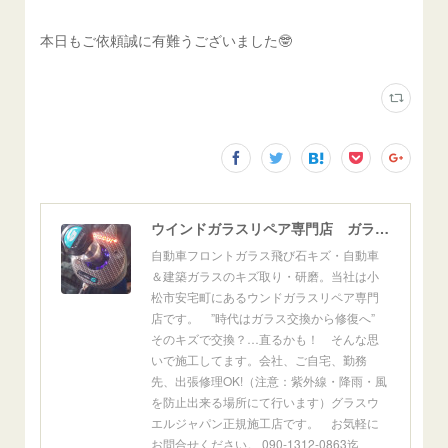
本日もご依頼誠に有難うございました🤓
ウインドガラスリペア専門店 ガラスリペア・ヨシダ グラスウェルドジャパン 正規施工店 小松市
自動車フロントガラス飛び石キズ・自動車
＆建築ガラスのキズ取り・研磨。当社は小
松市安宅町にあるウンドガラスリペア専門
店です。 ”時代はガラス交換から修復へ”
そのキズで交換？…直るかも！ そんな思
いで施工してます。会社、ご自宅、勤務
先、出張修理OK!（注意：紫外線・降雨・風
を防止出来る場所にて行います）グラスウ
エルジャパン正規施工店です。 お気軽に
お問合せください。 090-1312-0863迄