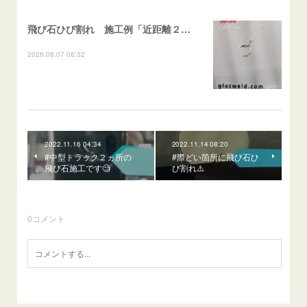
飛び石ひび割れ 施工例「近距離２箇所・パーシャル系+ストレート系」CX-8
2026.08.07 06:32
2022.11.16 04:34
2022.11.14 08:20
#中型トラック２ヵ所の
#際どい箇所に飛び石ひ
飛び石施工です🧐
び割れ⚠️
0
コメント