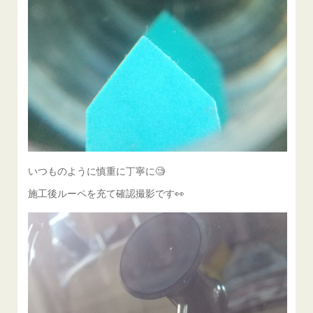
いつものように慎重に丁寧に🧐
施工後ルーペを充て確認撮影です👀