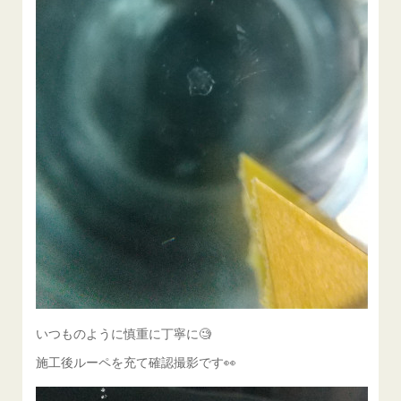
いつものように慎重に丁寧に🧐
施工後ルーペを充て確認撮影です👀