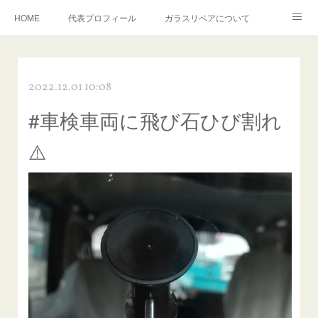
HOME
代表プロフィール
ガラスリペアについて
１年保証について
フロントガラスの損傷危険度種類
2022.12.01 10:08
飛び石施工料金について
ガラスキズ取り/研磨・磨き・鱗取り
#車検車両に飛び石ひび割れ
当店へのアクセス
建築ガラスキズ取り・研磨・磨き
⚠️
【プロ使用】フッ素系ガラストリートメント『アクアペル』
当店の良心的価格の理由について
欧州車モールの白サビやシミを落とす！
instagram記事
ガラスリペア施工価格
飛び石ひび割れでヒビ先が伸びた場合は？