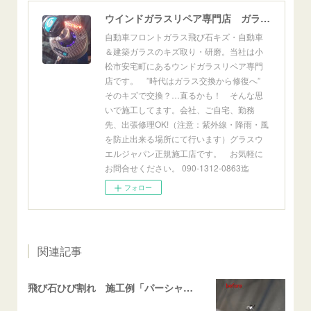
ウインドガラスリペア専門店 ガラスリペア・ヨシダ グラスウェルドジャパン 正規施工店 小松市
自動車フロントガラス飛び石キズ・自動車
＆建築ガラスのキズ取り・研磨。当社は小
松市安宅町にあるウンドガラスリペア専門
店です。 ”時代はガラス交換から修復へ”
そのキズで交換？…直るかも！ そんな思
いで施工してます。会社、ご自宅、勤務
先、出張修理OK!（注意：紫外線・降雨・風
を防止出来る場所にて行います）グラスウ
エルジャパン正規施工店です。 お気軽に
お問合せください。 090-1312-0863迄
フォロー
関連記事
飛び石ひび割れ 施工例「パーシャル系・衝撃点範囲ハマカケ」エスティマ