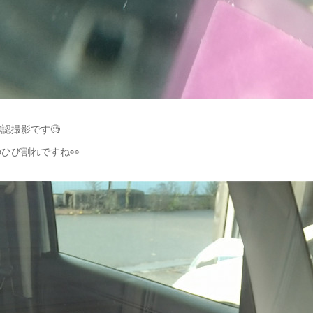
認撮影です🧐
ひび割れですね👀