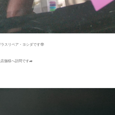
ガラスリペア・ヨシダです🤓
店舗様へ訪問です🚙