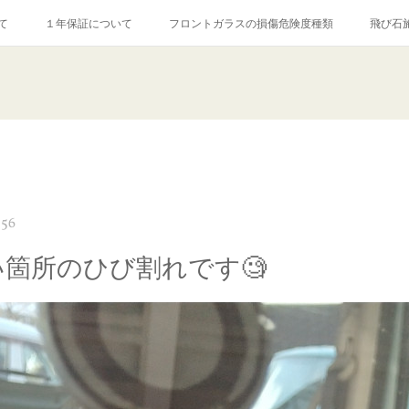
て
１年保証について
フロントガラスの損傷危険度種類
飛び石
【プロ使用】フッ素系ガラストリートメント『アクアペル』
当店の良心的
agram記事
ガラスリペア施工価格
飛び石ひび割れでヒビ先が伸びた場
:56
い箇所のひび割れです🧐