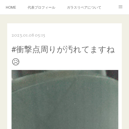
HOME
代表プロフィール
ガラスリペアについて
１年保証について
フロントガラスの損傷危険度種類
2023.01.08 05:15
飛び石施工料金について
ガラスキズ取り/研磨・磨き・鱗取り
#衝撃点周りが汚れてますね
当店へのアクセス
建築ガラスキズ取り・研磨・磨き
😥
【プロ使用】フッ素系ガラストリートメント『アクアペル』
当店の良心的価格の理由について
欧州車モールの白サビやシミを落とす！
instagram記事
ガラスリペア施工価格
飛び石ひび割れでヒビ先が伸びた場合は？