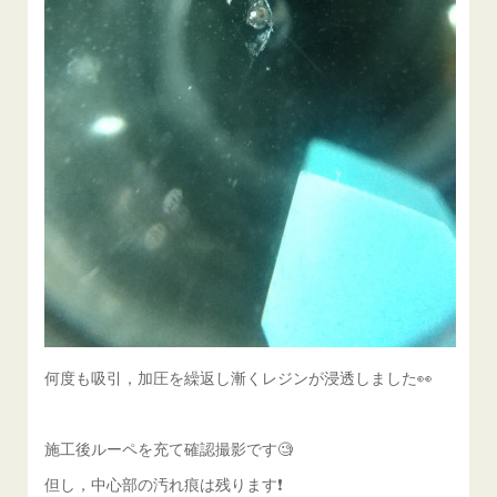
何度も吸引，加圧を繰返し漸くレジンが浸透しました👀
施工後ルーペを充て確認撮影です🧐
但し，中心部の汚れ痕は残ります❗️