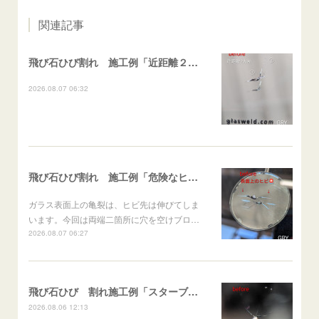
関連記事
飛び石ひび割れ 施工例「近距離２箇所・パーシャル系+ストレート系」CX-8
2026.08.07 06:32
飛び石ひび割れ 施工例「危険なヒビ🚨⚠️表面上亀裂」ジムニー
ガラス表面上の亀裂は、ヒビ先は伸びてしま
います。今回は両端二箇所に穴を空けブロ…
2026.08.07 06:27
飛び石ひび 割れ施工例「スターブレイク系」 フリード
2026.08.06 12:13