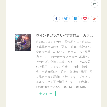
ウインドガラスリペア専門店 ガラスリペア・ヨシダ グラスウェルドジャパン 正規施工店 小松市
自動車フロントガラス飛び石キズ・自動車
＆建築ガラスのキズ取り・研磨。当社は小
松市安宅町にあるウンドガラスリペア専門
店です。 ”時代はガラス交換から修復へ”
そのキズで交換？…直るかも！ そんな思
いで施工してます。会社、ご自宅、勤務
先、出張修理OK!（注意：紫外線・降雨・風
を防止出来る場所にて行います）グラスウ
エルジャパン正規施工店です。 お気軽に
お問合せください。 090-1312-0863迄
フォロー