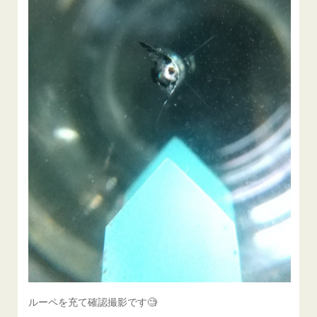
ルーペを充て確認撮影です🧐