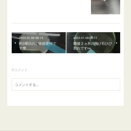
2023.01.08 08:15
2023.01.08 05:11
#日曜日のご依頼受付で
隣接２ヵ所の飛び石ひび
す🤓
割れです👀
0
コメント