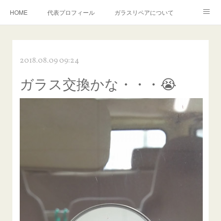
HOME
代表プロフィール
ガラスリペアについて
１年保証について
フロントガラスの損傷危険度種類
2018.08.09 09:24
飛び石施工料金について
ガラスキズ取り/研磨・磨き・鱗取り
ガラス交換かな・・・😭
当店へのアクセス
建築ガラスキズ取り・研磨・磨き
【プロ使用】フッ素系ガラストリートメント『アクアペル』
当店の良心的価格の理由について
欧州車モールの白サビやシミを落とす！
instagram記事
ガラスリペア施工価格
飛び石ひび割れでヒビ先が伸びた場合は？