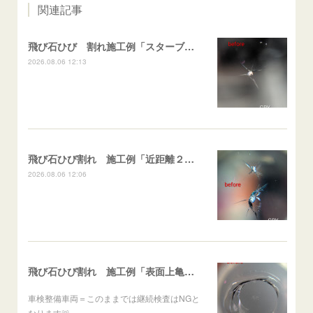
関連記事
飛び石ひび 割れ施工例「スターブレイク系」 フリード
2026.08.06 12:13
飛び石ひび割れ 施工例「近距離２箇所・パーシャル系+スターブレイク系」ハイエース
2026.08.06 12:06
飛び石ひび割れ 施工例「表面上亀裂・ダメージクラック」ステラ
車検整備車両＝このままでは継続検査はNGと
なります🚨。