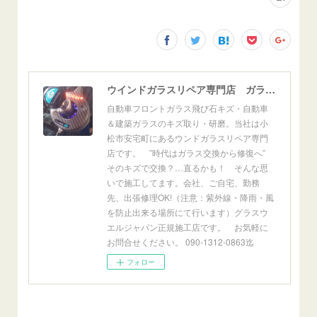
ウインドガラスリペア専門店 ガラスリペア・ヨシダ グラスウェルドジャパン 正規施工店 小松市
自動車フロントガラス飛び石キズ・自動車
＆建築ガラスのキズ取り・研磨。当社は小
松市安宅町にあるウンドガラスリペア専門
店です。 ”時代はガラス交換から修復へ”
そのキズで交換？…直るかも！ そんな思
いで施工してます。会社、ご自宅、勤務
先、出張修理OK!（注意：紫外線・降雨・風
を防止出来る場所にて行います）グラスウ
エルジャパン正規施工店です。 お気軽に
お問合せください。 090-1312-0863迄
フォロー