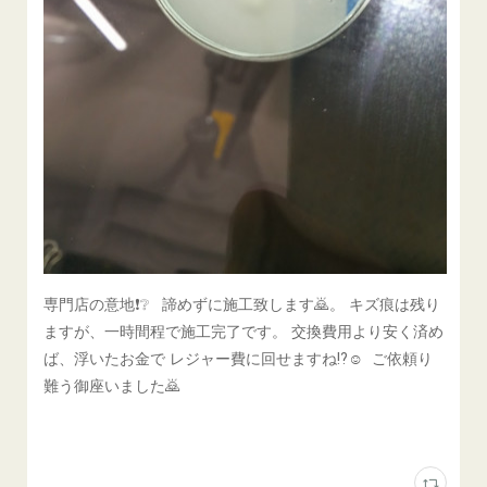
専門店の意地❗❔ 諦めずに施工致します🙇。 キズ痕は残り
ますが、一時間程で施工完了です。 交換費用より安く済め
ば、浮いたお金で レジャー費に回せますね⁉☺ ご依頼り
難う御座いました🙇