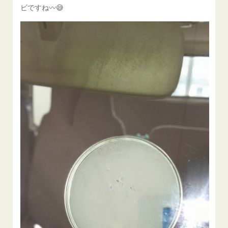
ビですね〰😅