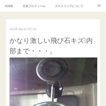
HOME
代表プロフィール
ガラスリペアについて
１年保証について
フロントガラスの損傷危険度種類
2018.09.12 07:10
飛び石施工料金について
ガラスキズ取り/研磨・磨き・鱗取り
かなり激しい飛び石キズ❕内
当店へのアクセス
建築ガラスキズ取り・研磨・磨き
部まで・・・。
【プロ使用】フッ素系ガラストリートメント『アクアペル』
当店の良心的価格の理由について
欧州車モールの白サビやシミを落とす！
instagram記事
ガラスリペア施工価格
飛び石ひび割れでヒビ先が伸びた場合は？