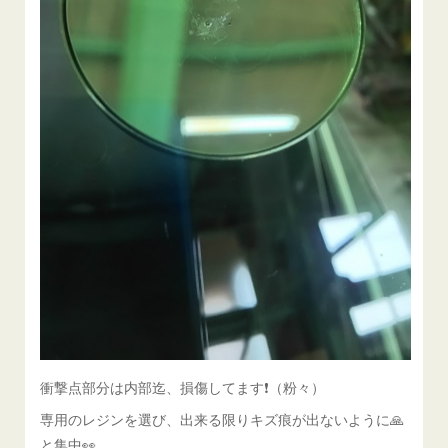
衝撃点部分は内部迄、損傷してます❗（粉々）
専用のレジンを選び、出来る限りキズ痕が出ないように🙏
と集中👀。