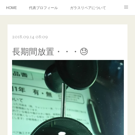
HOME
代表プロフィール
ガラスリペアについて
１年保証について
フロントガラスの損傷危険度種類
2018.09.14 08:09
飛び石施工料金について
ガラスキズ取り/研磨・磨き・鱗取り
長期間放置・・・😓
当店へのアクセス
建築ガラスキズ取り・研磨・磨き
【プロ使用】フッ素系ガラストリートメント『アクアペル』
当店の良心的価格の理由について
欧州車モールの白サビやシミを落とす！
instagram記事
ガラスリペア施工価格
飛び石ひび割れでヒビ先が伸びた場合は？