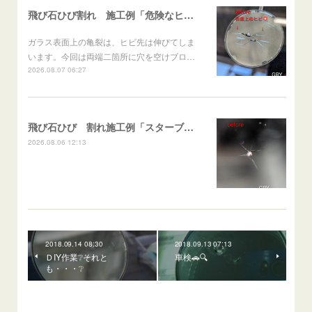
飛び石ひび割れ 施工例「危険なヒビ🚨⚠️表面上亀裂」ジムニー
ガラス表面上の亀裂は、ヒビ先は伸びてしま
います。今回は両端二箇所に穴を空けブロ…
2026.08.07 06:27
飛び石ひび 割れ施工例「スターブレイク系」 フリード
2026.08.06 12:13
2018.09.14 08:30
2018.09.13 07:13
ＤIY作業❔それと
車検🚗🔍
も・・・❔