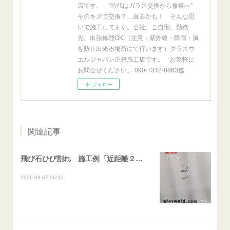
店です。 ”時代はガラス交換から修復へ”
そのキズで交換？…直るかも！ そんな思
いで施工してます。会社、ご自宅、勤務
先、出張修理OK!（注意：紫外線・降雨・風
を防止出来る場所にて行います）グラスウ
エルジャパン正規施工店です。 お気軽に
お問合せください。 090-1312-0863迄
フォロー
関連記事
飛び石ひび割れ 施工例「近距離２箇所・パーシャル系+ストレート系」CX-8
2026.08.07 06:32