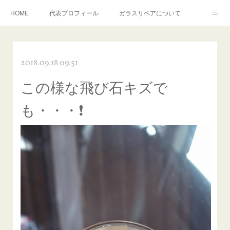
HOME
代表プロフィール
ガラスリペアについて
１年保証について
フロントガラスの損傷危険度種類
2018.09.18 09:51
飛び石施工料金について
ガラスキズ取り/研磨・磨き・鱗取り
この様な飛び石キズで
当店へのアクセス
建築ガラスキズ取り・研磨・磨き
も・・・❗
【プロ使用】フッ素系ガラストリートメント『アクアペル』
当店の良心的価格の理由について
欧州車モールの白サビやシミを落とす！
instagram記事
ガラスリペア施工価格
飛び石ひび割れでヒビ先が伸びた場合は？