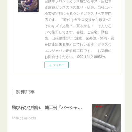
自動車フロントガラス飛び石キズ・自動車
＆建築ガラスのキズ取り・研磨。当社は小
松市安宅町にあるウンドガラスリペア専門
店です。 ”時代はガラス交換から修復へ”
そのキズで交換？…直るかも！ そんな思
いで施工してます。会社、ご自宅、勤務
先、出張修理OK!（注意：紫外線・降雨・風
を防止出来る場所にて行います）グラスウ
エルジャパン正規施工店です。 お気軽に
お問合せください。 090-1312-0863迄
フォロー
関連記事
飛び石ひび割れ 施工例「パーシャル系・衝撃点範囲ハマカケ」エスティマ
2026.08.08 06:21