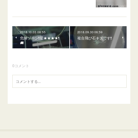
2018.10.03 08:55
2018.09.30 06:59
危険ゾーン❗星★★★★❗
複合飛び石キズです❗
🚚
0
コメント