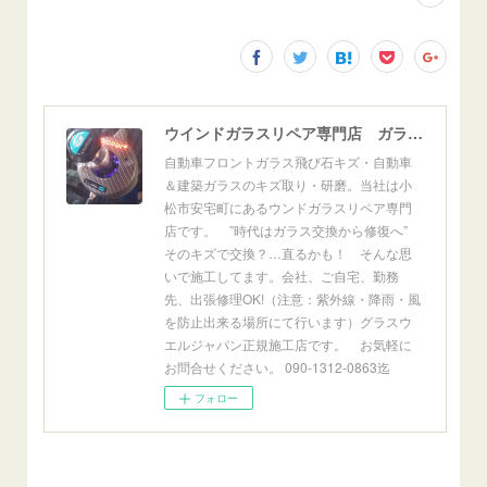
ウインドガラスリペア専門店 ガラスリペア・ヨシダ グラスウェルドジャパン 正規施工店 小松市
自動車フロントガラス飛び石キズ・自動車
＆建築ガラスのキズ取り・研磨。当社は小
松市安宅町にあるウンドガラスリペア専門
店です。 ”時代はガラス交換から修復へ”
そのキズで交換？…直るかも！ そんな思
いで施工してます。会社、ご自宅、勤務
先、出張修理OK!（注意：紫外線・降雨・風
を防止出来る場所にて行います）グラスウ
エルジャパン正規施工店です。 お気軽に
お問合せください。 090-1312-0863迄
フォロー