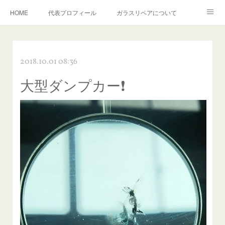
HOME
代表プロフィール
ガラスリペアについて
１年保証について
フロントガラスの損傷危険度種類
2018.10.01 08:36
飛び石施工料金について
ガラスキズ取り/研磨・磨き・鱗取り
大型ダンプカー❗
当店へのアクセス
建築ガラスキズ取り・研磨・磨き
【プロ使用】フッ素系ガラストリートメント『アクアペル』
当店の良心的価格の理由について
欧州車モールの白サビやシミを落とす！
instagram記事
ガラスリペア施工価格
飛び石ひび割れでヒビ先が伸びた場合は？