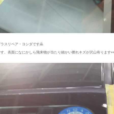
ラスリペア・ヨシダです🙇
す。表面になにかしら飛来物が当たり細かい擦れキズが沢山有ります