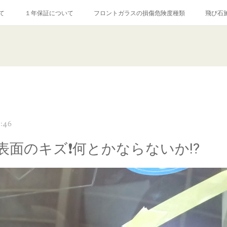
て
１年保証について
フロントガラスの損傷危険度種類
飛び石
【プロ使用】フッ素系ガラストリートメント『アクアペル』
当店の良心的
agram記事
ガラスリペア施工価格
飛び石ひび割れでヒビ先が伸びた場
7:46
表面のキズ❗何とかならないか⁉