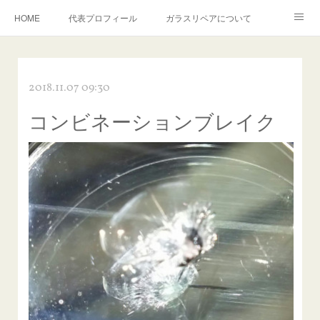
HOME
代表プロフィール
ガラスリペアについて
１年保証について
フロントガラスの損傷危険度種類
2018.11.07 09:30
飛び石施工料金について
ガラスキズ取り/研磨・磨き・鱗取り
コンビネーションブレイク
当店へのアクセス
建築ガラスキズ取り・研磨・磨き
【プロ使用】フッ素系ガラストリートメント『アクアペル』
当店の良心的価格の理由について
欧州車モールの白サビやシミを落とす！
instagram記事
ガラスリペア施工価格
飛び石ひび割れでヒビ先が伸びた場合は？