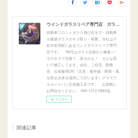
ウインドガラスリペア専門店 ガラスリペア・ヨシダ グラスウェルドジャパン 正規施工店 小松市
自動車フロントガラス飛び石キズ・自動車
＆建築ガラスのキズ取り・研磨。当社は小
松市安宅町にあるウンドガラスリペア専門
店です。 ”時代はガラス交換から修復へ”
そのキズで交換？…直るかも！ そんな思
いで施工してます。会社、ご自宅、勤務
先、出張修理OK!（注意：紫外線・降雨・風
を防止出来る場所にて行います）グラスウ
エルジャパン正規施工店です。 お気軽に
お問合せください。 090-1312-0863迄
フォロー
関連記事