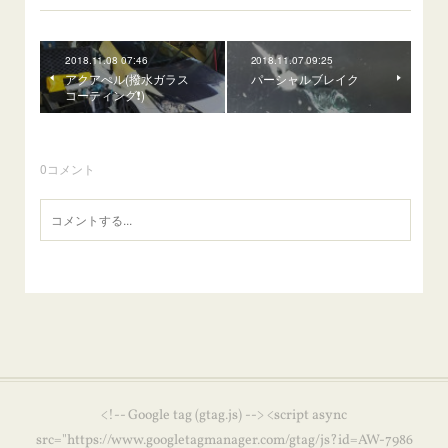
2018.11.08 07:46
2018.11.07 09:25
アクアぺル(撥水ガラス
パーシャルブレイク
コーティング❗)
0
コメント
<!-- Google tag (gtag.js) --> <script async
src="https://www.googletagmanager.com/gtag/js?id=AW-7986