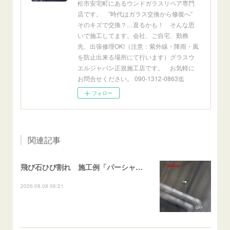
松市安宅町にあるウンドガラスリペア専門
店です。 ”時代はガラス交換から修復へ”
そのキズで交換？…直るかも！ そんな思
いで施工してます。会社、ご自宅、勤務
先、出張修理OK!（注意：紫外線・降雨・風
を防止出来る場所にて行います）グラスウ
エルジャパン正規施工店です。 お気軽に
お問合せください。 090-1312-0863迄
フォロー
関連記事
飛び石ひび割れ 施工例「パーシャル系・衝撃点範囲ハマカケ」エスティマ
2026.08.08 06:21