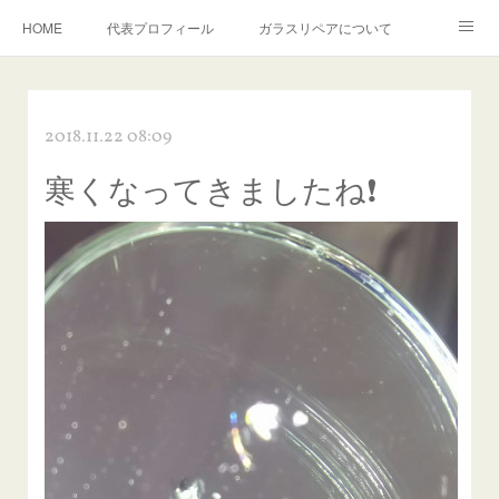
HOME
代表プロフィール
ガラスリペアについて
１年保証について
フロントガラスの損傷危険度種類
2018.11.22 08:09
飛び石施工料金について
ガラスキズ取り/研磨・磨き・鱗取り
寒くなってきましたね❗
当店へのアクセス
建築ガラスキズ取り・研磨・磨き
【プロ使用】フッ素系ガラストリートメント『アクアペル』
当店の良心的価格の理由について
欧州車モールの白サビやシミを落とす！
instagram記事
ガラスリペア施工価格
飛び石ひび割れでヒビ先が伸びた場合は？