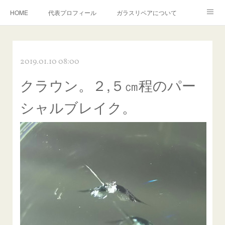
HOME
代表プロフィール
ガラスリペアについて
１年保証について
フロントガラスの損傷危険度種類
2019.01.10 08:00
飛び石施工料金について
ガラスキズ取り/研磨・磨き・鱗取り
クラウン。２,５㎝程のパー
当店へのアクセス
建築ガラスキズ取り・研磨・磨き
シャルブレイク。
【プロ使用】フッ素系ガラストリートメント『アクアペル』
当店の良心的価格の理由について
欧州車モールの白サビやシミを落とす！
instagram記事
ガラスリペア施工価格
飛び石ひび割れでヒビ先が伸びた場合は？